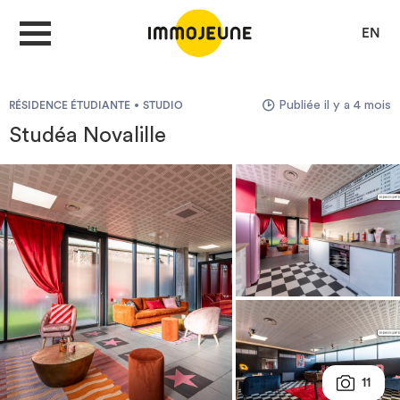
EN
Publiée il y a 4 mois
RÉSIDENCE ÉTUDIANTE
STUDIO
MON COMPTE
Studéa Novalille
DÉPOSER UNE ANNONCE
Je cherche un logement
Je propose un bien
Villes
11