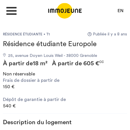
EN
Publiée il y a 8 ans
RÉSIDENCE ÉTUDIANTE
T1
MON COMPTE
Résidence étudiante Europole
25, avenue Doyen Louis Weil - 38000 Grenoble
DÉPOSER UNE ANNONCE
À partir de
18 m²
À partir de
605 €
CC
Non réservable
Frais de dossier à partir de
Je cherche un logement
150 €
Dépôt de garantie à partir de
Je propose un bien
540 €
Villes
Description du logement