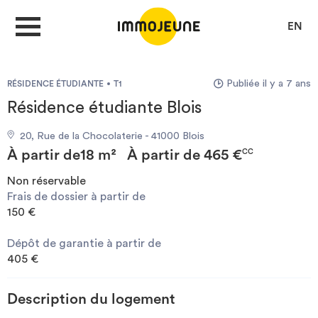
EN
Publiée il y a 7 ans
RÉSIDENCE ÉTUDIANTE
T1
MON COMPTE
Résidence étudiante Blois
20, Rue de la Chocolaterie - 41000 Blois
DÉPOSER UNE ANNONCE
À partir de
18 m²
À partir de
465 €
CC
Non réservable
Frais de dossier à partir de
Je cherche un logement
150 €
Dépôt de garantie à partir de
Je propose un bien
405 €
Villes
Description du logement