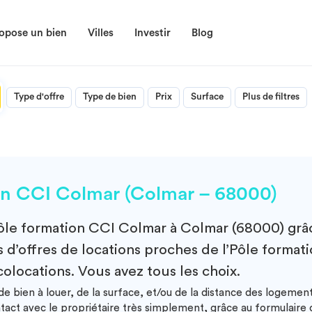
opose un bien
Villes
Investir
Blog
Type d'offre
Type de bien
Prix
Surface
Plus de filtres
on CCI Colmar (Colmar – 68000)
ôle formation CCI Colmar à Colmar (68000)
grâ
 d’offres de locations proches de l’Pôle format
colocations. Vous avez tous les choix.
e bien à louer, de la surface, et/ou de la distance des logeme
ntact avec le propriétaire très simplement, grâce au formulair