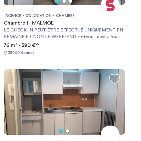
AGENCE
COLOCATION
CHAMBRE
Chambre 1 - MALMOE
LE CHECK-IN PEUT ÊTRE EFFECTUÉ UNIQUEMENT EN
SEMAINE ET NON LE WEEK-END +++Vous devez fournir
une Garantie Visale obligatoirement et une assurance
76 m² - 390 €
CC
habitation+++ [ENG] CHECK-IN CAN ONLY BE DONE
35000 Rennes
ON WEEKDAYS AND NOT AT WEEKENDS +++You must
provide a Visale Guarantee and home insurance+++.