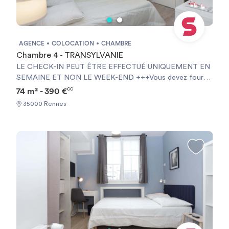
AGENCE
COLOCATION
CHAMBRE
Chambre 4 - TRANSYLVANIE
LE CHECK-IN PEUT ÊTRE EFFECTUÉ UNIQUEMENT EN
SEMAINE ET NON LE WEEK-END +++Vous devez fournir
une Garantie Visale obligatoirement et une assurance
74 m² - 390 €
CC
habitation+++ [ENG] CHECK-IN CAN ONLY BE DONE
35000 Rennes
ON WEEKDAYS AND NOT AT WEEKENDS +++You must
provide a Visale Guarantee and home insurance+++.