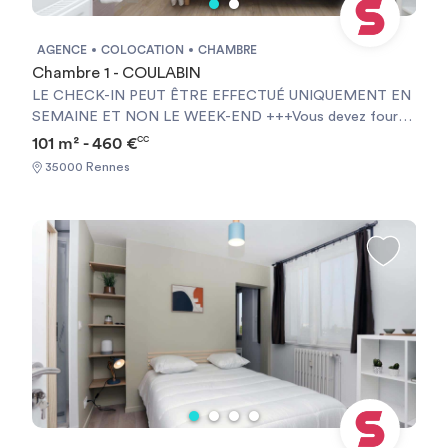
AGENCE
COLOCATION
CHAMBRE
Chambre 1 - COULABIN
LE CHECK-IN PEUT ÊTRE EFFECTUÉ UNIQUEMENT EN
SEMAINE ET NON LE WEEK-END +++Vous devez fournir
une Garantie Visale obligatoirement et une assurance
101 m² - 460 €
CC
habitation+++ [ENG] CHECK-IN CAN ONLY BE DONE
35000 Rennes
ON WEEKDAYS AND NOT AT WEEKENDS +++You must
provide a Visale Guarantee and home insurance+++.