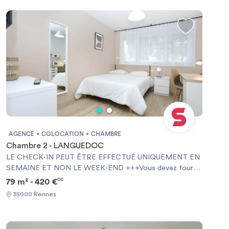
AGENCE
COLOCATION
CHAMBRE
Chambre 2 - LANGUEDOC
LE CHECK-IN PEUT ÊTRE EFFECTUÉ UNIQUEMENT EN
SEMAINE ET NON LE WEEK-END +++Vous devez fournir
une Garantie Visale obligatoirement et une assurance
79 m² - 420 €
CC
habitation+++ [ENG] CHECK-IN CAN ONLY BE DONE
35000 Rennes
ON WEEKDAYS AND NOT AT WEEKENDS +++You must
provide a Visale Guarantee and home insurance+++.