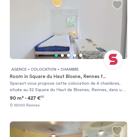
AGENCE
COLOCATION
CHAMBRE
Room in Square du Haut Blosne, Rennes f...
Spacest vous propose cette colocation de 4 chambres,
située au 32 Square du Haut de Blosnes, Rennes, dans un
appartement de 90m².🏠 LES ESPACES COMMUNSLa
90 m² - 427 €
CC
pièce de vie est meublée avec deux canapés, une table
35000 Rennes
basse, un meuble TV et une télévision.La cuisine séparée
est équipée d’un four, d’un micro-ondes, de plaques de
cuisson, d’une hotte, d’un évier, d’un réfrigérateur avec
compartiment congélateur, d’un lave-vaisselle, d’une
machine à laver, d’une bouilloire, d’une machine à café, d’un