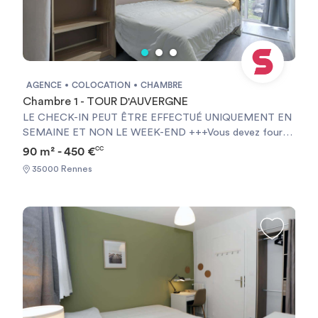
AGENCE
COLOCATION
CHAMBRE
Chambre 1 - TOUR D'AUVERGNE
LE CHECK-IN PEUT ÊTRE EFFECTUÉ UNIQUEMENT EN
SEMAINE ET NON LE WEEK-END +++Vous devez fournir
une Garantie Visale obligatoirement et une assurance
90 m² - 450 €
CC
habitation+++ [ENG] CHECK-IN CAN ONLY BE DONE
35000 Rennes
ON WEEKDAYS AND NOT AT WEEKENDS +++You must
provide a Visale Guarantee and home insurance+++.