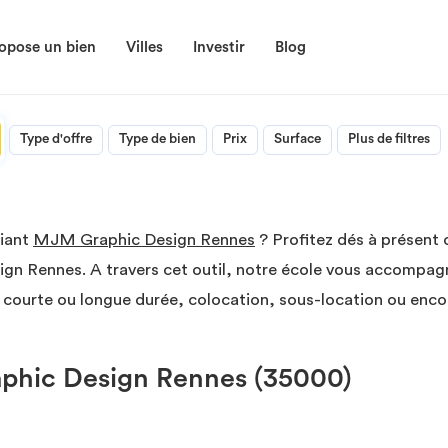
opose un bien
Villes
Investir
Blog
Type d'offre
Type de bien
Prix
Surface
Plus de filtres
diant
MJM Graphic Design Rennes
? Profitez dés à présent 
gn Rennes. A travers cet outil, notre école vous accompag
courte ou longue durée, colocation, sous-location ou encor
hic Design Rennes (35000)