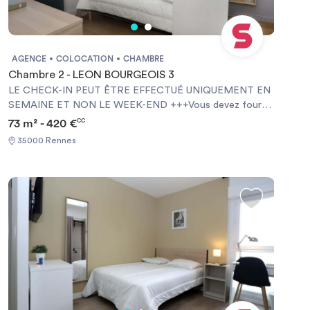
AGENCE
COLOCATION
CHAMBRE
Chambre 2 - LEON BOURGEOIS 3
LE CHECK-IN PEUT ÊTRE EFFECTUÉ UNIQUEMENT EN
SEMAINE ET NON LE WEEK-END +++Vous devez fournir
une Garantie Visale obligatoirement et une assurance
73 m² - 420 €
CC
habitation+++ [ENG] CHECK-IN CAN ONLY BE DONE
35000 Rennes
ON WEEKDAYS AND NOT AT WEEKENDS +++You must
provide a Visale Guarantee and home insurance+++.