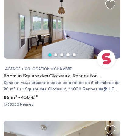
AGENCE
COLOCATION
CHAMBRE
Room in Square des Cloteaux, Rennes for...
Spacest vous présente cette colocation de 5 chambres de
86 m² au 1 Square des Cloteaux, 35000 Rennes 🏡🏠 LES
ESPACES COMMUNSLa pièce de vie, lumineuse et
86 m² - 450 €
CC
accueillante, est meublée avec un canapé confortable, une
35000 Rennes
grande télévision murale, un ilot central faisant office de
table haute avec tabourets et cuisine ouverte. La
décoration est soignée, pour un espace à la fois convivial
et moderne.L'ilot cuisine est équipée d’un four ainsi que
plaques de cuisson 4 feux. Le reste de la cuisine comporte