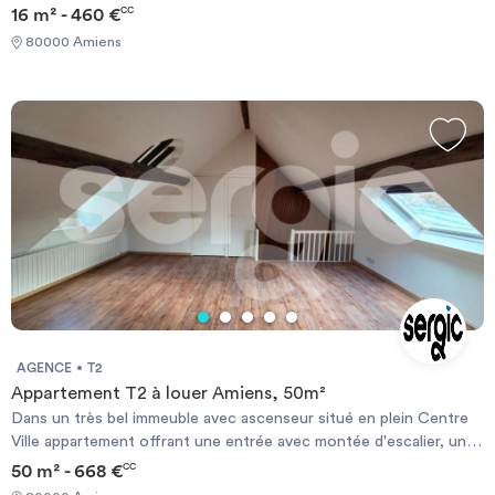
16 m² - 460 €
CC
80000 Amiens
AGENCE
T2
Appartement T2 à louer Amiens, 50m²
Dans un très bel immeuble avec ascenseur situé en plein Centre
Ville appartement offrant une entrée avec montée d'escalier, un
grand séjour avec poutres apparentes avec son coin cuisine, une
50 m² - 668 €
CC
chambre, une salle d'eau, des placards. Chauffage individuel