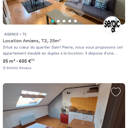
AGENCE
T2
Location Amiens, T2, 25m²
Situé au cœur du quartier Saint Pierre, nous vous proposons cet
appartement meublé en duplex à la location. Il dispose d'une
cuisine équipée et aménagée, un grand salon avec placard, une
25 m² - 655 €
CC
salle de douche, des WC séparés et un coin chambre en
80000 Amiens
mezzanine. Un parking peut-être mis à disposition de l'immeuble.
Merci de déposer votre dossier complet directement sur notre
site SERGIC.COM Les informations sur les risques auxquels ce
bien est exposé sont disponibles sur le site Géorisque :
https://www.georisques.gouv.fr