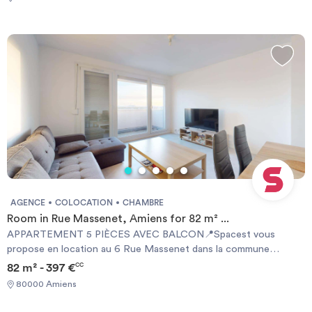
AGENCE
COLOCATION
CHAMBRE
Room in Rue Massenet, Amiens for 82 m² ...
APPARTEMENT 5 PIÈCES AVEC BALCON📍Spacest vous
propose en location au 6 Rue Massenet dans la commune
d'Amiens (80080) cette colocation de 4 chambres 82 m².💤LA
82 m² - 397 €
CC
CHAMBRECette chambre est équipée d'un lit double, d'une
80000 Amiens
armoire, d'un bureau et d'une chaise.🛋LES ESPACES
COMMUNSL'entrée de cet appartement dessert toutes les