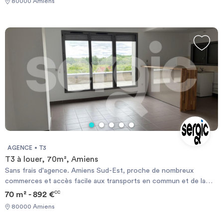
80000 Amiens
électrique. Les informations sur les risques auxquels ce bien est
exposé sont disponibles sur le site Géorisque :
https://www.georisques.gouv.fr
AGENCE
T3
T3 à louer, 70m², Amiens
Sans frais d'agence. Amiens Sud-Est, proche de nombreux
commerces et accès facile aux transports en commun et de la
rocade, nous vous proposons à la location ce beau duplex qui
70 m² - 892 €
CC
comprend, au rez de chaussée: une entrée avec placard, un
80000 Amiens
cellier, une salle de bains et deux chambres. A l'étage, une cuisine
ouverte sur un séjour avec une belle terrasse. Le chauffage est