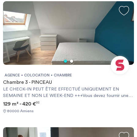
résidence vous offrira un maximum de confort.
AGENCE
COLOCATION
CHAMBRE
Chambre 3 - PINCEAU
LE CHECK-IN PEUT ÊTRE EFFECTUÉ UNIQUEMENT EN
SEMAINE ET NON LE WEEK-END +++Vous devez fournir une
Garantie Visale obligatoirement et une assurance habitation+++
129 m² - 420 €
CC
[ENG] CHECK-IN CAN ONLY BE DONE ON WEEKDAYS AND
80000 Amiens
NOT AT WEEKENDS +++You must provide a Visale Guarantee
and home insurance+++.