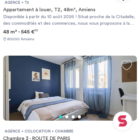
AGENCE
T2
Appartement à louer, T2, 48m², Amiens
Disponible à partir du 10 août 2026 ! Situé proche de la Citadelle,
des commodités et des commerces, nous vous proposons à la
location cet appartement de type 2 vous offrant une entrée avec
48 m² - 545 €
CC
des placards, un séjour lumineux, une cuisine, une chambre et une
80000 Amiens
salle de bain. Le bien est complété par une cave. Le chauffage,
l'entretien des parties communes et l'eau sont compris dans les
charges. Candidatez en ligne sur le site Sergic.com Les
informations sur les risques auxquels ce bien est exposé sont
disponibles sur le site Géorisque : https://www.georisques.gouv.fr
AGENCE
COLOCATION
CHAMBRE
Chambre 3 - ROUTE DE PARIS