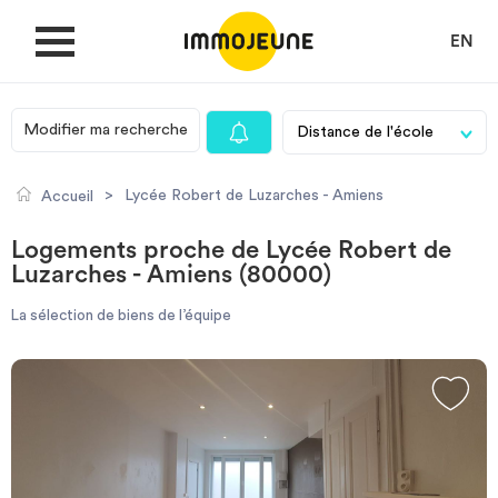
EN
Modifier ma recherche
MON COMPTE
>
Lycée Robert de Luzarches - Amiens
Accueil
DÉPOSER UNE ANNONCE
Logements proche de Lycée Robert de
Luzarches - Amiens (80000)
Je cherche un logement
La sélection de biens de l’équipe
Je propose un bien
Villes