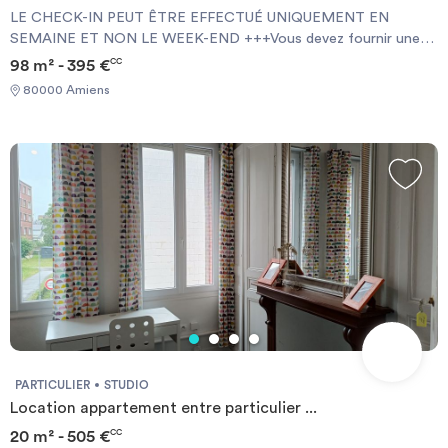
LE CHECK-IN PEUT ÊTRE EFFECTUÉ UNIQUEMENT EN
SEMAINE ET NON LE WEEK-END +++Vous devez fournir une
Garantie Visale obligatoirement et une assurance habitation+++
98 m² - 395 €
CC
[ENG] CHECK-IN CAN ONLY BE DONE ON WEEKDAYS AND
80000 Amiens
NOT AT WEEKENDS +++You must provide a Visale Guarantee
and home insurance+++.
PARTICULIER
STUDIO
Location appartement entre particulier ...
20 m² - 505 €
CC