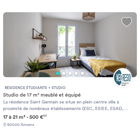
RÉSIDENCE ÉTUDIANTE
STUDIO
Studio de 17 m² meublé et équipé
La résidence Saint Germain se situe en plein centre ville à
proximité de nombreux établissements (ESC, ESIEE, ESAD,
IDRAC, facultés...), à quelques pas de la Cathédrale et proche du
17 à 21 m² - 500 €
CC
centre commercial les Halles du Beffroi. La résidence Saint
80000 Amiens
Germain vous accueille dans des appartements meublés et
équipés. En Studio de 15 à 22 m², en T1 de 25 à 40 m². Cette