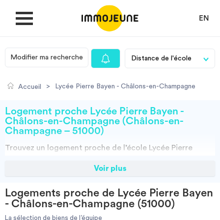
EN
Modifier ma recherche
MON COMPTE
>
Lycée Pierre Bayen - Châlons-en-Champagne
Accueil
DÉPOSER UNE ANNONCE
Logement proche Lycée Pierre Bayen -
Châlons-en-Champagne (Châlons-en-
Champagne – 51000)
Je cherche un logement
Trouvez un
logement
proche de l’école
Lycée Pierre
Bayen - Châlons-en-Champagne à Châlons-en-
Voir plus
Je propose un bien
Champagne (51000)
grâce à ImmoJeune.com, le premier
site du logement étudiant. Découvrez nos milliers d’offres
Logements proche de Lycée Pierre Bayen
de locations proches de l’Lycée Pierre Bayen - Châlons-
Villes
- Châlons-en-Champagne (51000)
en-Champagne : résidences étudiantes, locations par
particuliers, par agences et colocations. Vous avez tous
La sélection de biens de l’équipe