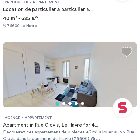
an.Prix moyens des énergies indexés sur l'année 2021
PARTICULIER
APPARTEMENT
(abonnements compris) Required documents: - Financial
Location de particulier à particulier à...
guarantee - Identity Card - Reason for impermanence Documents
40 m² - 625 €
CC
requis: - Garanties financières - Carte d'identité - Motif du
76600 Le Havre
transfert / transitoire
AGENCE
APPARTEMENT
Apartment in Rue Clovis, Le Havre for 4...
Découvrez cet appartement de 2 pièces 46 m² à louer au 23 Rue
Clovis dans la commune du Havre (76600).🏠