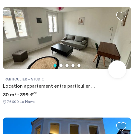
(abonnements compris) Required documents: - Financial
guarantee - Identity Card - Reason for impermanence Documents
requis: - Garanties financières - Carte d'identité - Motif du
transfert / transitoire
PARTICULIER
STUDIO
Location appartement entre particulier ...
30 m² - 399 €
CC
76600 Le Havre