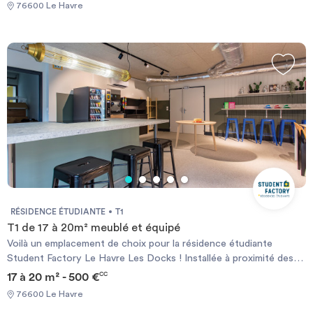
76600 Le Havre
RÉSIDENCE ÉTUDIANTE
T1
T1 de 17 à 20m² meublé et équipé
Voilà un emplacement de choix pour la résidence étudiante
Student Factory Le Havre Les Docks ! Installée à proximité des
écoles et des facultés, elle permet de rejoindre le centre-ville en
17 à 20 m² - 500 €
CC
quelques minutes pour profiter du Havre et de sa vie étudiante.
76600 Le Havre
Pour répondre aux besoins de tous, elle propose 190 logements,