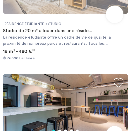
supplément.
RÉSIDENCE ÉTUDIANTE
STUDIO
Studio de 20 m² à louer dans une réside...
La résidence étudiante offre un cadre de vie de qualité, à
proximité de nombreux parcs et restaurants. Tous les
appartements sont meublés et équipés et proposent des services
19 m² - 480 €
CC
tels que : - Accès internet - Kit linge - Laverie - Nettoyage
76600 Le Havre
d'appartement - Parking sous-sol - Petit-déjeuner buffet Prix à
partir de 420 €, hors pack étudiant à 60€/mois (électricité +
internet), frais de dossier 150€ et frais de remise en état en fin de
séjour à partir de 65€. Obligation de contracter ce pack pour
toute location de logement étudiant.