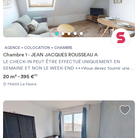
AGENCE
COLOCATION
CHAMBRE
Chambre 1 - JEAN JACQUES ROUSSEAU A
LE CHECK-IN PEUT ÊTRE EFFECTUÉ UNIQUEMENT EN
SEMAINE ET NON LE WEEK-END +++Vous devez fournir une
Garantie Visale obligatoirement et une assurance habitation+++
20 m² - 395 €
CC
[ENG] CHECK-IN CAN ONLY BE DONE ON WEEKDAYS AND
76600 Le Havre
NOT AT WEEKENDS +++You must provide a Visale Guarantee
and home insurance+++.