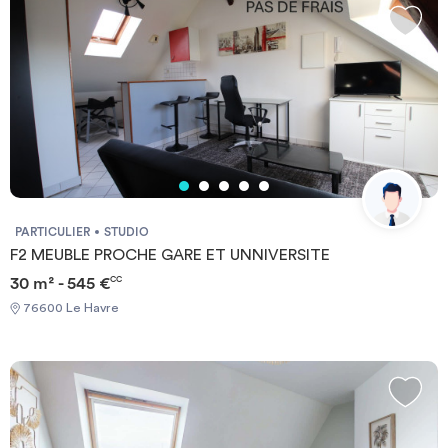
temps, mais aussi pour se retrouver dans la convivialité après une
journée bien remplie. En bonus, elle propose aussi de nombreux
services pour rendre la vie plus douce ! À proximité de la
résidence : Quai des Docks et centre-commercial Dock Vauban :
200 et 300m Supermarché Auchan : 600m Campus Sciences-Po :
550m INSA : 600m IUT du Havre : 800m EM Normandie Business
School : 900m Ecole Nationale Supérieure Maritime : 1km Gare
SNCF : 1,5km
PARTICULIER
STUDIO
F2 MEUBLE PROCHE GARE ET UNNIVERSITE
30 m² - 545 €
CC
76600 Le Havre