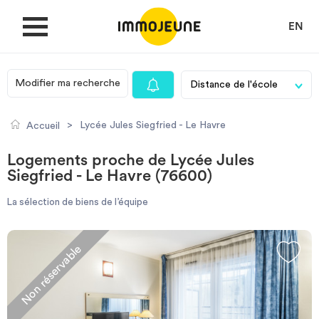
EN
Modifier ma recherche
MON COMPTE
>
Lycée Jules Siegfried - Le Havre
Accueil
DÉPOSER UNE ANNONCE
Logements proche de Lycée Jules
Siegfried - Le Havre (76600)
Je cherche un logement
La sélection de biens de l’équipe
Je propose un bien
Non réservable
Villes