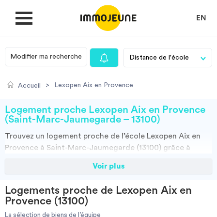
EN
Modifier ma recherche
MON COMPTE
>
Lexopen Aix en Provence
Accueil
DÉPOSER UNE ANNONCE
Logement proche Lexopen Aix en Provence
(Saint-Marc-Jaumegarde – 13100)
Trouvez un
logement
proche de l’école
Lexopen Aix en
Je cherche un logement
Provence à Saint-Marc-Jaumegarde (13100)
grâce à
ImmoJeune.com, le premier site du logement étudiant.
Voir plus
Je propose un bien
Découvrez nos milliers d’offres de locations proches de
l’Lexopen Aix en Provence : résidences étudiantes,
Logements proche de Lexopen Aix en
locations par particuliers, par agences et colocations.
Villes
Provence (13100)
Vous avez tous les choix.
La sélection de biens de l’équipe