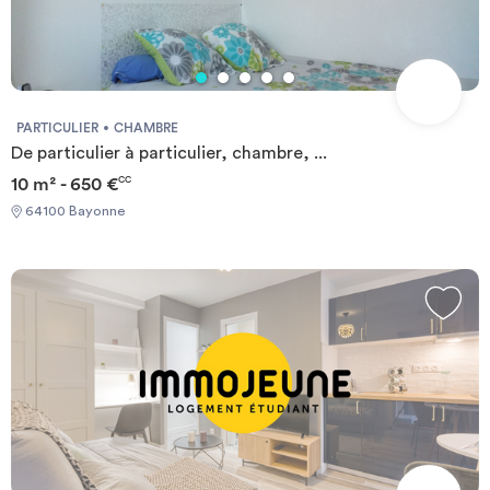
Investir
Blog
PARTICULIER
CHAMBRE
De particulier à particulier, chambre, ...
10 m² - 650 €
CC
64100 Bayonne