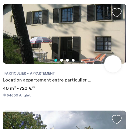
PARTICULIER
APPARTEMENT
Location appartement entre particulier ...
40 m² - 720 €
CC
64600 Anglet