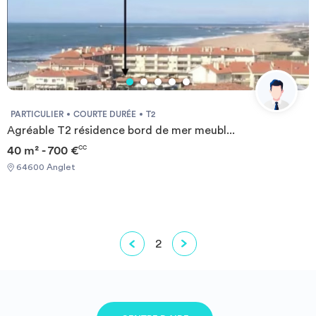
PARTICULIER
COURTE DURÉE
T2
Agréable T2 résidence bord de mer meubl...
40 m² - 700 €
CC
64600 Anglet
2