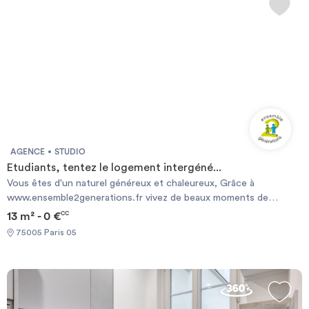
AGENCE
STUDIO
Etudiants, tentez le logement intergéné...
Vous êtes d'un naturel généreux et chaleureux, Grâce à
www.ensemble2generations.fr vivez de beaux moments de
partage et d'échange avec une personne senior . Nous vous
13 m² - 0 €
CC
proposons un logement à Paris , en échange de présence le soir
75005 Paris 05
et la nuit (1 soirée de libre par semaine et 2 week-ends par mois +
4 semaines de vacances) Encadrement et suivi sécurisé par
l'association. contact
c.garnier@ensemble2generations.fr