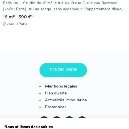
Paris 11e – Studio de 16 m², situé au 18 rue Guillaume Bertrand
(75011 Paris). Au 4e étage, sans ascenseur. L'appartement dispose
d'une pièce principale avec cuisine équipée, ainsi que d'une salle
16 m² - 590 €
CC
d'eau avec WC. Très lumineux, il bénéficie d'une exposition
75000 Paris
ouest. Transports à proximité : métro Voltaire (Ligne 9) ou
Philippe Auguste (Ligne 2). Loyer et conditions : sur demande.
Les visites sont organisées dès cette semaine. Si vous êtes
intéressé(e), merci d'envoyer votre dossier complet par mail à
l'adresse suivante : .
CENTRE D'AIDE
Mentions légales
Plan du site
Actualités ImmoJeune
Partenaires
Nous utilisons des cookies