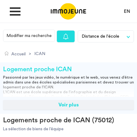
EN
Modifier ma recherche
MON COMPTE
>
ICAN
Accueil
DÉPOSER UNE ANNONCE
Logement proche ICAN
Passionné par les jeux vidéo, le numérique et le web, vous venez d’être
admis dans une des écoles spécialisées parisiennes et devez trouver un
Je cherche un logement
logement proche de l’ICAN
.
L’ICAN est une école supérieure de l’infographie et du design
numérique du Réseau des Grandes Ecoles Spécialisées (Réseau GES)
qui compte plus de 4000 étudiants. Cet établissement propose des
Voir plus
Je propose un bien
formations en design 3d et animation, game design, web et
communication graphique et, user experience design.
Implanté en plein cœur de Paris, dans le paisible 12ème arrondissement
Logements proche de ICAN (75012)
de Paris à proximité des commerces, transports en commun,
Villes
restaurants et bars, le campus de l’école profite d’une situation
La sélection de biens de l’équipe
géographique idéale. Pour trouver un
logement à proximité de l’ICAN
,
ImmoJeune.com vous permet de profiter de milliers d’offres de