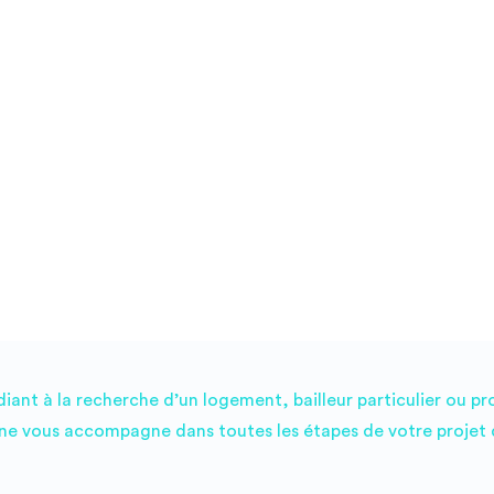
SIMPLICITÉ : Eligible à l'aide au logement (ALS) Solution
de caution solidaire Assurance habitation Studéa à
2,40€/mois*** Espace client digitalisé Transfert gratuit
entre résidences Studéa CONVIVIALITÉ : Programme
d'animations (soirée d'intégration, événements mensuels...)
Espaces communs conviviaux Communauté
d'ambassadeurs Studéa PRATICITÉ : Laverie Connexion
internet haut débit offerte Bon plan énergie Prêt de
matériel gratuit D'autres services peuvent être disponibles
en résidence. Pour + d'infos, contactez votre responsable
de résidence. *selon résidences **dans la limite des stocks
disponibles
ant à la recherche d’un logement, bailleur particulier ou pr
e vous accompagne dans toutes les étapes de votre projet d