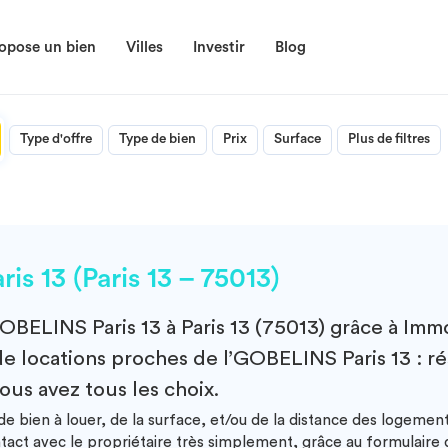
opose un bien
Villes
Investir
Blog
Type d'offre
Type de bien
Prix
Surface
Plus de filtres
 13 (Paris 13 – 75013)
OBELINS Paris 13 à Paris 13 (75013)
grâce à Immo
de locations proches de l’GOBELINS Paris 13 : r
ous avez tous les choix.
e bien à louer, de la surface, et/ou de la distance des logemen
ntact avec le propriétaire très simplement, grâce au formulair