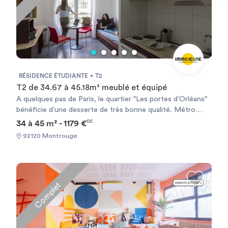
RÉSIDENCE ÉTUDIANTE
T2
T2 de 34.67 à 45.18m² meublé et équipé
A quelques pas de Paris, le quartier "Les portes d’Orléans"
bénéficie d’une desserte de très bonne qualité. Métro
ligne 4 station Mairie de Montrouge et Tram T3a station
34 à 45 m² - 1179 €
CC
Montrouge. À moins de 20 mn en métro de Saint-Michel.
92120 Montrouge
Marché Théophile Gautier au pied de la résidence les
mardis et vendredis. Chauffage électrique et ballon d’eau
chaude individuels.
Complet