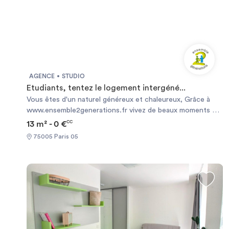
AGENCE
STUDIO
Etudiants, tentez le logement intergéné...
Vous êtes d'un naturel généreux et chaleureux, Grâce à
www.ensemble2generations.fr vivez de beaux moments de
partage et d'échange avec une personne senior . Nous
13 m² - 0 €
CC
vous proposons un logement à Paris , en échange de
75005 Paris 05
présence le soir et la nuit (1 soirée de libre par semaine et 2
week-ends par mois + 4 semaines de vacances)
Encadrement et suivi sécurisé par l'association. contact
c.garnier@ensemble2generations.fr