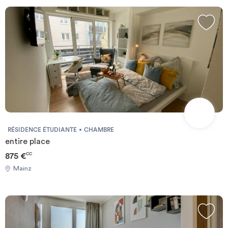
durée
-
Location studio
Investir
Blog
RÉSIDENCE ÉTUDIANTE
CHAMBRE
entire place
875 €
CC
Mainz