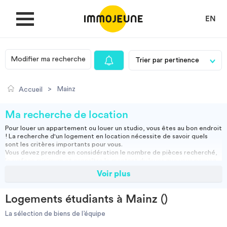
EN
Modifier ma recherche
MON COMPTE
>
Mainz
Accueil
DÉPOSER UNE ANNONCE
Ma recherche de location
Pour louer un appartement ou louer un studio, vous êtes au bon endroit
! La recherche d'un logement en location nécessite de savoir quels
Je cherche un logement
sont les critères importants pour vous.
Vous devez prendre en considération le nombre de pièces recherché,
la surface minimum et connaître le montant du loyer que vous pouvez
assumer.
Voir plus
Je propose un bien
Vous pouvez louer un appartement meublé, ce qui vous permettra
d'emménager directement ou opter pour une location vide, et ainsi
apporter vos meubles.
Logements étudiants à Mainz ()
Studio, appartement vide ou meublé, location courte durée :
Villes
retrouvez nos annonces immobilières et effectuez votre recherche
La sélection de biens de l’équipe
pour trouver la location qui vous convient.
Résidence étudiante
-
Location étudiant
-
Colocation
-
Location courte