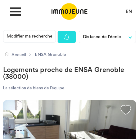
EN
Modifier ma recherche
MON COMPTE
>
ENSA Grenoble
Accueil
DÉPOSER UNE ANNONCE
Logements proche de ENSA Grenoble
(38000)
Je cherche un logement
La sélection de biens de l’équipe
Je propose un bien
Villes