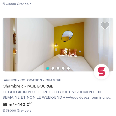
[ENG] CHECK-IN CAN ONLY BE DONE ON WEEKDAYS AND
38000 Grenoble
NOT AT WEEKENDS +++You must provide a Visale Guarantee
and home insurance+++.
AGENCE
COLOCATION
CHAMBRE
Chambre 3 - PAUL BOURGET
LE CHECK-IN PEUT ÊTRE EFFECTUÉ UNIQUEMENT EN
SEMAINE ET NON LE WEEK-END +++Vous devez fournir une
Garantie Visale obligatoirement et une assurance habitation+++
59 m² - 440 €
CC
[ENG] CHECK-IN CAN ONLY BE DONE ON WEEKDAYS AND
38000 Grenoble
NOT AT WEEKENDS +++You must provide a Visale Guarantee