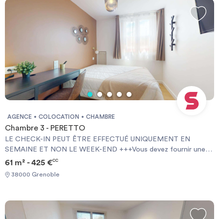
AGENCE
COLOCATION
CHAMBRE
Chambre 3 - PERETTO
LE CHECK-IN PEUT ÊTRE EFFECTUÉ UNIQUEMENT EN
SEMAINE ET NON LE WEEK-END +++Vous devez fournir une
Garantie Visale obligatoirement et une assurance habitation+++
61 m² - 425 €
CC
[ENG] CHECK-IN CAN ONLY BE DONE ON WEEKDAYS AND
38000 Grenoble
NOT AT WEEKENDS +++You must provide a Visale Guarantee
and home insurance+++.