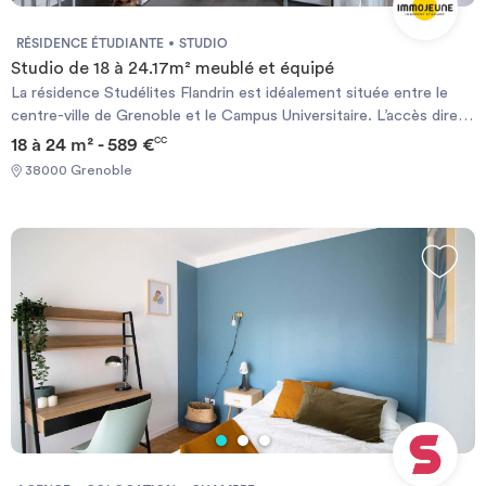
RÉSIDENCE ÉTUDIANTE
STUDIO
Studio de 18 à 24.17m² meublé et équipé
La résidence Studélites Flandrin est idéalement située entre le
centre-ville de Grenoble et le Campus Universitaire. L’accès direct
au Tram, qui est le moyen de transport privilégié des grenoblois,
18 à 24 m² - 589 €
CC
est un véritable atout pour cette résidence. Le confort est
38000 Grenoble
également au rendez-vous avec des appartements meublés et
équipés et des consommations d’eau et de chauffage incluses
dans les charges. L’accès des non-étudiants à la résidence est
limité et soumis à conditions.