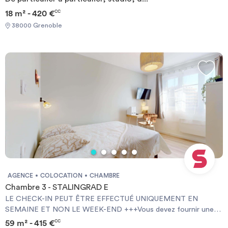
18 m² - 420 €
CC
38000 Grenoble
AGENCE
COLOCATION
CHAMBRE
Chambre 3 - STALINGRAD E
LE CHECK-IN PEUT ÊTRE EFFECTUÉ UNIQUEMENT EN
SEMAINE ET NON LE WEEK-END +++Vous devez fournir une
Garantie Visale obligatoirement et une assurance habitation+++
59 m² - 415 €
CC