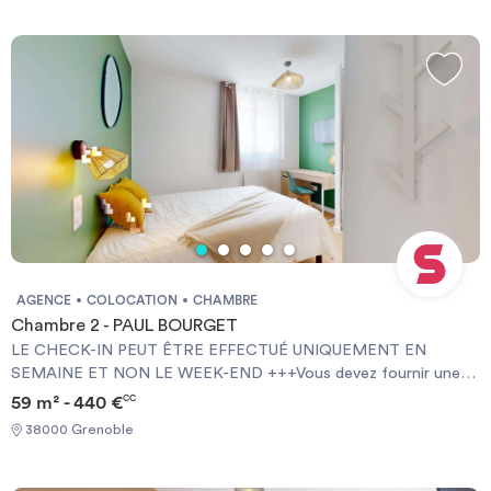
and home insurance+++.
AGENCE
COLOCATION
CHAMBRE
Chambre 2 - PAUL BOURGET
LE CHECK-IN PEUT ÊTRE EFFECTUÉ UNIQUEMENT EN
SEMAINE ET NON LE WEEK-END +++Vous devez fournir une
Garantie Visale obligatoirement et une assurance habitation+++
59 m² - 440 €
CC
[ENG] CHECK-IN CAN ONLY BE DONE ON WEEKDAYS AND
38000 Grenoble
NOT AT WEEKENDS +++You must provide a Visale Guarantee
and home insurance+++.