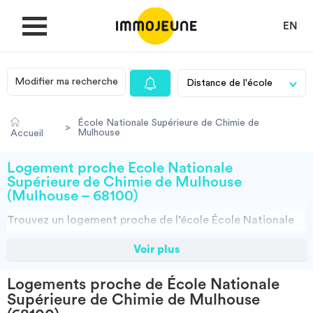
EN
Modifier ma recherche
MON COMPTE
École Nationale Supérieure de Chimie de
>
Mulhouse
Accueil
DÉPOSER UNE ANNONCE
Logement proche École Nationale
Supérieure de Chimie de Mulhouse
(Mulhouse – 68100)
Je cherche un logement
Trouvez un
logement
proche de l’école
École Nationale
Supérieure de Chimie de Mulhouse à Mulhouse (68100)
Je propose un bien
Voir plus
grâce à ImmoJeune.com, le premier site du logement
étudiant. Découvrez nos milliers d’offres de locations
Logements proche de École Nationale
Villes
proches de l’École Nationale Supérieure de Chimie de
Supérieure de Chimie de Mulhouse
Mulhouse : résidences étudiantes, locations par