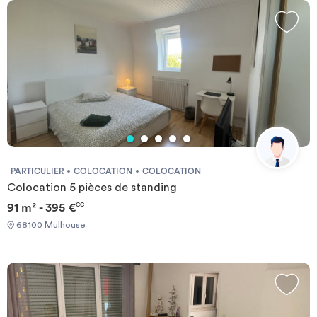
sport, télévision, coworking, détente. Un sauna et un service de
petit déjeuner sont mêmes disponibles dans certaines de nos
résidences. Vous pourrez aussi trouver un local à vélo et des
places de parking afin de simplifier vos déplacements.
PARTICULIER
COLOCATION
COLOCATION
Colocation 5 pièces de standing
91 m² - 395 €
CC
68100 Mulhouse