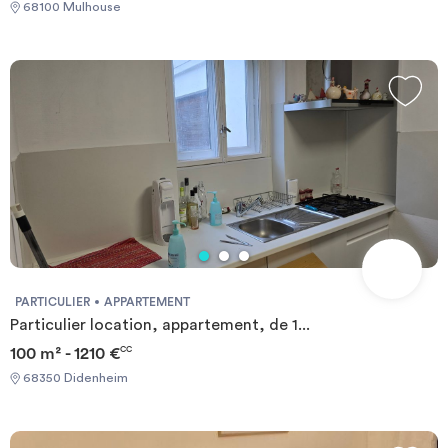
68100 Mulhouse
partagés en coliving. Pensée pour les étudiants et jeunes actifs,
elle offre un cadre de vie pratique, connecté et sécurisé avec
laverie sur place, wifi fibre très haut débit, accès Vigik et
vidéosurveillance. En plein coeur du campus de la Fonderie, c’est
une solution idéale pour se loger dans un environnement
fonctionnel, convivial et rassurant. Les écoles supérieurs et
centre de formations en proximité immédiate juste en face :
Epitech Ecole 42 PHG gaming school UHA ( Universite Haute
Alsace) Faculté des Sciences Économiques Sociales et Juridiques
(FSESJ) UIMM Pôle formation UIMM Alsace - Mulhouse -
Maison de l'Industrie Le campus Illberg UHA avec l'Université et
autres écoles supérieures sont accessible à 23 minute en bus.
PARTICULIER
APPARTEMENT
Particulier location, appartement, de 1...
100 m² - 1210 €
CC
68350 Didenheim