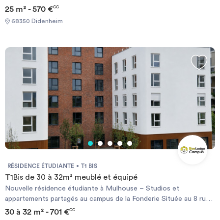
25 m² - 570 €
CC
68350 Didenheim
RÉSIDENCE ÉTUDIANTE
T1 BIS
T1Bis de 30 à 32m² meublé et équipé
Nouvelle résidence étudiante à Mulhouse – Studios et
appartements partagés au campus de la Fonderie Située au 8 rue
Dante à Mulhouse , cette nouvelle résidence ouvre fin juillet et
30 à 32 m² - 701 €
CC
propose des studios privatifs ainsi que des appartements