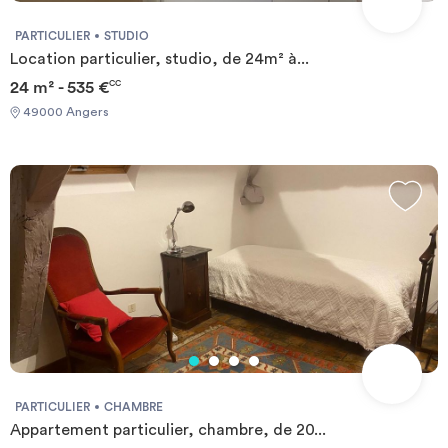
Card - Reason for impermanence Documents requis: - Garanties
financières - Carte d'identité - Motif du transfert / transitoire
PARTICULIER
STUDIO
Location particulier, studio, de 24m² à...
24 m² - 535 €
CC
49000 Angers
PARTICULIER
CHAMBRE
Appartement particulier, chambre, de 20...