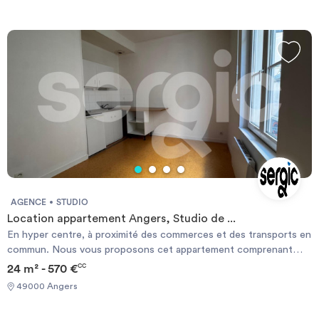
AGENCE
STUDIO
Location appartement Angers, Studio de ...
En hyper centre, à proximité des commerces et des transports en
commun. Nous vous proposons cet appartement comprenant
une pièce de vie avec cuisine équipée d'un réfrigérateur et d'une
24 m² - 570 €
CC
plaque de cuisson, une salle de bains avec des wc et une autre
49000 Angers
pièce qui fait office de chambre. Une terrasse est en cours de
création et vient apporter un réel avantage au logement. Le