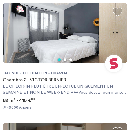
AGENCE
COLOCATION
CHAMBRE
Chambre 2 - VICTOR BERNIER
LE CHECK-IN PEUT ÊTRE EFFECTUÉ UNIQUEMENT EN
SEMAINE ET NON LE WEEK-END +++Vous devez fournir une
Garantie Visale obligatoirement et une assurance habitation+++
82 m² - 410 €
CC
[ENG] CHECK-IN CAN ONLY BE DONE ON WEEKDAYS AND
49000 Angers
NOT AT WEEKENDS +++You must provide a Visale Guarantee
and home insurance+++.