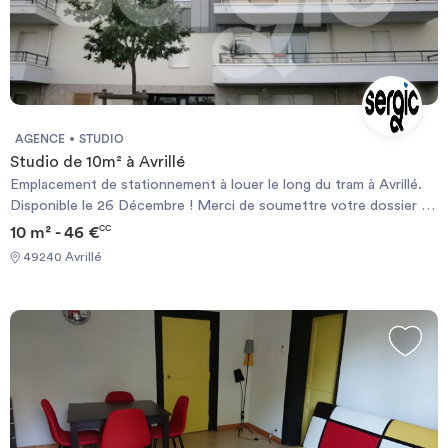
AGENCE
STUDIO
Studio de 10m² à Avrillé
Emplacement de stationnement à louer le long du tram à Avrillé.
Disponible le 26 Décembre ! Merci de soumettre votre dossier de
solvabilité sur notre site www.sergic.com en cliquant sur
10 m² - 46 €
CC
\"Candidater en ligne\", toute demande de visite ne sera pas
49240 Avrillé
étudiée en l'absence de validation de vos pièces justificatives. Les
informations sur les risques auxquels ce bien est exposé sont
disponibles sur le site Géorisque : https://www.georisques.gouv.fr