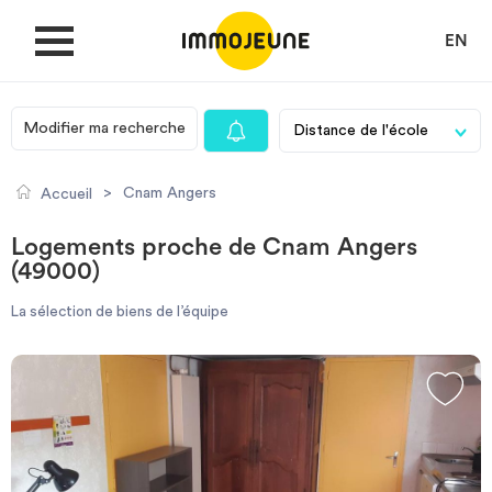
EN
Modifier ma recherche
MON COMPTE
>
Cnam Angers
Accueil
DÉPOSER UNE ANNONCE
Logements proche de Cnam Angers
(49000)
Je cherche un logement
La sélection de biens de l’équipe
Je propose un bien
Villes