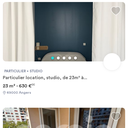
chauffage est électrique individuel. L'immeuble dispose d'un local
à vélo. Merci de soumettre votre dossier de solvabilité sur notre
site www.sergic.com en cliquant sur “candidater en ligne”. Les
informations sur les risques auxquels ce bien est exposé sont
disponibles sur le site Géorisque : https://www.georisques.gouv.fr
PARTICULIER
STUDIO
Particulier location, studio, de 23m² à...
23 m² - 630 €
CC
49000 Angers