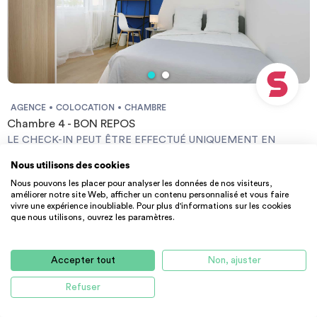
AGENCE
COLOCATION
CHAMBRE
Chambre 4 - BON REPOS
LE CHECK-IN PEUT ÊTRE EFFECTUÉ UNIQUEMENT EN
SEMAINE ET NON LE WEEK-END +++Vous devez fournir une
Nous utilisons des cookies
Garantie Visale obligatoirement et une assurance habitation+++
65 m² - 400 €
CC
[ENG] CHECK-IN CAN ONLY BE DONE ON WEEKDAYS AND
Nous pouvons les placer pour analyser les données de nos visiteurs,
49000 Angers
améliorer notre site Web, afficher un contenu personnalisé et vous faire
NOT AT WEEKENDS +++You must provide a Visale Guarantee
vivre une expérience inoubliable. Pour plus d'informations sur les cookies
and home insurance+++.
que nous utilisons, ouvrez les paramètres.
Accepter tout
Non, ajuster
Refuser