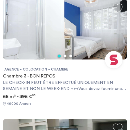
AGENCE
COLOCATION
CHAMBRE
Chambre 3 - BON REPOS
LE CHECK-IN PEUT ÊTRE EFFECTUÉ UNIQUEMENT EN
SEMAINE ET NON LE WEEK-END +++Vous devez fournir une
Garantie Visale obligatoirement et une assurance habitation+++
65 m² - 395 €
CC
[ENG] CHECK-IN CAN ONLY BE DONE ON WEEKDAYS AND
49000 Angers
NOT AT WEEKENDS +++You must provide a Visale Guarantee
and home insurance+++.