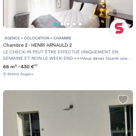
AGENCE
COLOCATION
CHAMBRE
Chambre 2 - HENRI ARNAULD 2
LE CHECK-IN PEUT ÊTRE EFFECTUÉ UNIQUEMENT EN
SEMAINE ET NON LE WEEK-END +++Vous devez fournir une
Garantie Visale obligatoirement et une assurance habitation+++
66 m² - 430 €
CC
[ENG] CHECK-IN CAN ONLY BE DONE ON WEEKDAYS AND
49000 Angers
NOT AT WEEKENDS +++You must provide a Visale Guarantee
and home insurance+++.