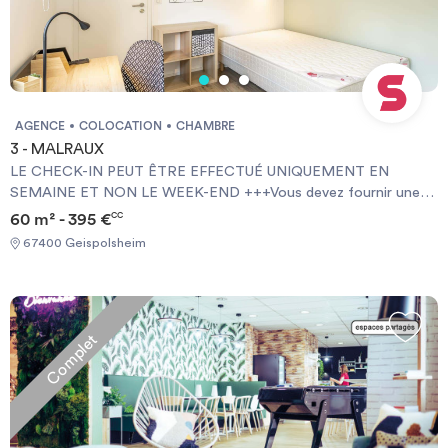
AGENCE
COLOCATION
CHAMBRE
3 - MALRAUX
LE CHECK-IN PEUT ÊTRE EFFECTUÉ UNIQUEMENT EN
SEMAINE ET NON LE WEEK-END +++Vous devez fournir une
Garantie Visale obligatoirement et une assurance habitation+++
60 m² - 395 €
CC
[ENG] CHECK-IN CAN ONLY BE DONE ON WEEKDAYS AND
67400 Geispolsheim
NOT AT WEEKENDS +++You must provide a Visale Guarantee
and home insurance+++.
Complet