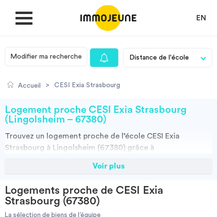
EN
Modifier ma recherche
MON COMPTE
>
CESI Exia Strasbourg
Accueil
DÉPOSER UNE ANNONCE
Logement proche CESI Exia Strasbourg
(Lingolsheim – 67380)
Trouvez un
logement
proche de l’école
CESI Exia
Je cherche un logement
Strasbourg à Lingolsheim (67380)
grâce à
ImmoJeune.com, le premier site du logement étudiant.
Voir plus
Je propose un bien
Découvrez nos milliers d’offres de locations proches de
l’CESI Exia Strasbourg : résidences étudiantes, locations
Logements proche de CESI Exia
par particuliers, par agences et colocations. Vous avez
Villes
Strasbourg (67380)
tous les choix.
La sélection de biens de l’équipe