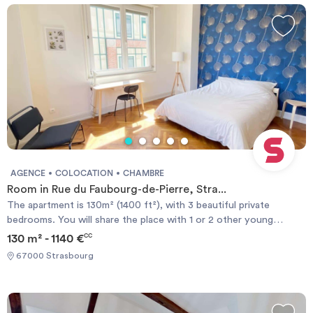
AGENCE
COLOCATION
CHAMBRE
Room in Rue du Faubourg-de-Pierre, Stra...
The apartment is 130m² (1400 ft²), with 3 beautiful private
bedrooms. You will share the place with 1 or 2 other young
people, selected according to their profiles (mostly foreign
130 m² - 1140 €
CC
students at the University of Strasbourg, 18 to 28 only). The
67000 Strasbourg
apartment has a large kitchen, a large bathroom, separate toilets,
a shared living room, and a laundry room. The kitchen has
everything you need for your stay: pots, pans, plates, and
cutlery, Nespresso, oven, and microwave. The bathroom has a