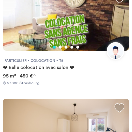
Gare centrale et le musée d'art moderne, proche du cœur de la
ville et de l'hôpital civil. Tramway ligne A/D : arrêt Gare centrale
Tramway ligne B/C/F : arrêt Faubourg national Transmettez-nous
vos dossiers complets !
PARTICULIER
COLOCATION
T5
❤️ Belle colocation avec salon ❤️
95 m² - 450 €
CC
67000 Strasbourg