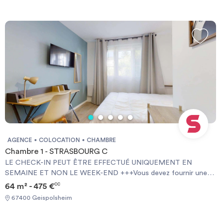
NOT AT WEEKENDS +++You must provide a Visale Guarantee
and home insurance+++.
AGENCE
COLOCATION
CHAMBRE
Chambre 1 - STRASBOURG C
LE CHECK-IN PEUT ÊTRE EFFECTUÉ UNIQUEMENT EN
SEMAINE ET NON LE WEEK-END +++Vous devez fournir une
Garantie Visale obligatoirement et une assurance habitation+++
64 m² - 475 €
CC
[ENG] CHECK-IN CAN ONLY BE DONE ON WEEKDAYS AND
67400 Geispolsheim
NOT AT WEEKENDS +++You must provide a Visale Guarantee
and home insurance+++.