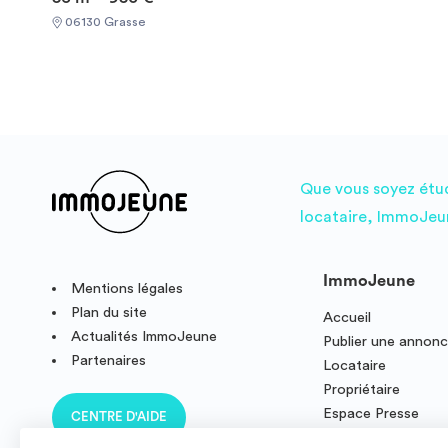
et parking inclus !Supermarché Spar au pied de
06130 Grasse
l'immeubleCentre-ville et commerces à quelques minutes🏠
Le logement (56m² – 4e étage)Salon lumineux, vue
dégagée sur les collinesCuisine équipéeBalcon
exposéCave + place de parking incluses REFERENCE DU
BIEN : RL0686PLes informations sur les risques auxquels
ce bien est exposé sont disponibles sur le site Géorisques
: www.georisques.gouv.frMontant estimé des dépenses
annuelles d'énergie pour un usage standard : 1786 € par
Que vous soyez étudi
an.Prix moyens des énergies indexés sur l'année
locataire, ImmoJeun
2021,2022,2023 (abonnements compris) Required
documents: - Financial guarantee - Identity Card - Reason
for impermanence Documents requis: - Garanties
ImmoJeune
financières - Carte d'identité - Motif du transfert /
Mentions légales
transitoire
Plan du site
Accueil
Actualités ImmoJeune
Publier une annon
Partenaires
Locataire
Propriétaire
Espace Presse
CENTRE D'AIDE
Résidence étudian