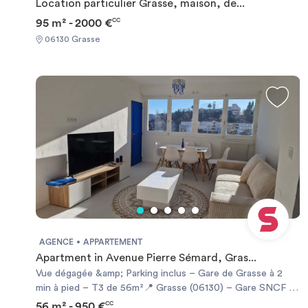
Location particulier Grasse, maison, de...
95 m² - 2000 €
CC
06130 Grasse
AGENCE
APPARTEMENT
Apartment in Avenue Pierre Sémard, Gras...
Vue dégagée &amp; Parking inclus – Gare de Grasse à 2
min à pied – T3 de 56m²📍 Grasse (06130) – Gare SNCF à
2 min à pied 🚉 T3 meublé avec balcon, vue dégagée, cave
56 m² - 950 €
CC