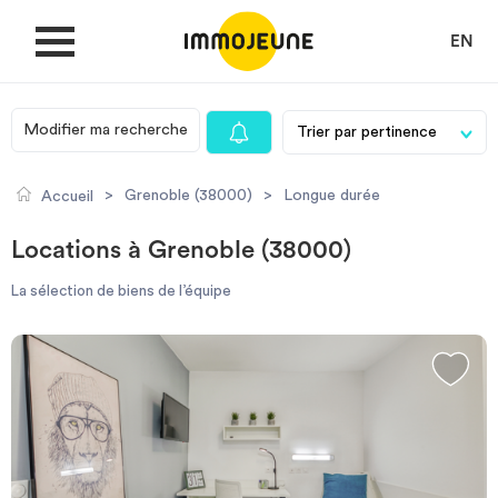
EN
Modifier ma recherche
MON COMPTE
>
Grenoble (38000)
>
Longue durée
Accueil
DÉPOSER UNE ANNONCE
Locations à Grenoble (38000)
La sélection de biens de l’équipe
Je cherche un logement
Je propose un bien
Villes