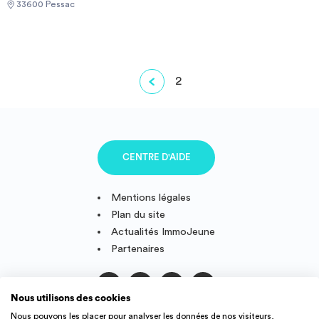
33600 Pessac
couette et oreillers fournis), salle d'eau avec douche, kitchenette
équipée avec vaisselle et petit électroménager inclus (Micro-
ondes/ plaque 2 feux/ frigo), espace de travail, Wifi inclus, TV
écran plat, chauffage collectif). L'eau et l'électricité sont incluses
dans les charges. La résidence propose de nombreux services tels
2
qu’un un local 2 roues, une laverie (avec système de jetons),
parking extérieur couvert, une salle commune avec une cuisine
équipée… La résidence ALL SUITES Study de Pessac Campus se
situe à quelques mètres de l’arrêt CAP METIERS de la ligne de
tram B qui vous emmènera en 15 minutes sur le campus
CENTRE D'AIDE
universitaire (université Bordeaux 3 et 4, IUT de bordeaux 1,
KEDGE, KREMI…) A moins de 15 minutes à pieds du Géant
Casino de la zone de Pessac Bersol avec ses galeries. Avec ses
Mentions légales
nombreuses commodités alentours ainsi que sa situation proche
Plan du site
de la rocade, que vous soyez en voiture ou à pieds, la résidence
Actualités ImmoJeune
pourra subvenir à vos besoins.
Partenaires
Nous utilisons des cookies
Suivez-nous
Nous pouvons les placer pour analyser les données de nos visiteurs,