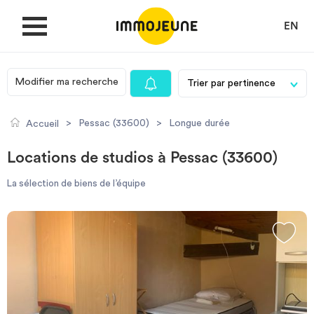
EN
Modifier ma recherche
MON COMPTE
>
Pessac (33600)
>
Longue durée
Accueil
DÉPOSER UNE ANNONCE
Locations de studios à Pessac (33600)
La sélection de biens de l’équipe
Je cherche un logement
Je propose un bien
Villes