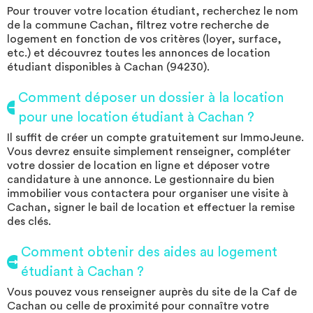
conviviaux Communauté d'ambassadeurs Studéa PRATICITÉ :
Pour trouver votre location étudiant, recherchez le nom
Laverie Connexion internet haut débit offerte Bon plan énergie
de la commune Cachan, filtrez votre recherche de
Prêt de matériel gratuit D'autres services peuvent être
logement en fonction de vos critères (loyer, surface,
disponibles en résidence. Pour + d'infos, contactez votre
etc.) et découvrez toutes les annonces de location
responsable de résidence. La liste des logements réservables est
étudiant disponibles à Cachan (94230).
mise à jour chaque jour, mais peut ne pas refléter les disponibilités
en temps réel.
Comment déposer un dossier à la location
pour une location étudiant à Cachan ?
Il suffit de créer un compte gratuitement sur ImmoJeune.
Vous devrez ensuite simplement renseigner, compléter
votre dossier de location en ligne et déposer votre
candidature à une annonce. Le gestionnaire du bien
immobilier vous contactera pour organiser une visite à
Cachan, signer le bail de location et effectuer la remise
des clés.
Comment obtenir des aides au logement
étudiant à Cachan ?
Vous pouvez vous renseigner auprès du site de la Caf de
Cachan ou celle de proximité pour connaître votre