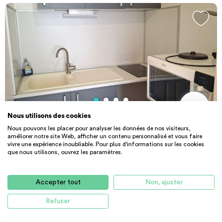
Nous utilisons des cookies
PARTICULIER
STUDIO
Nous pouvons les placer pour analyser les données de nos visiteurs,
Location appartement par particulier, s...
améliorer notre site Web, afficher un contenu personnalisé et vous faire
vivre une expérience inoubliable. Pour plus d'informations sur les cookies
24 m² - 475 €
CC
que nous utilisons, ouvrez les paramètres.
84000 Avignon
Accepter tout
Non, ajuster
Refuser