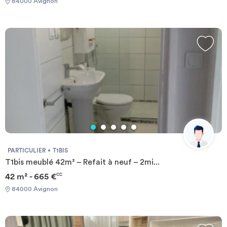
84000 Avignon
PARTICULIER
T1BIS
T1bis meublé 42m² – Refait à neuf – 2mi...
42 m² - 665 €
CC
84000 Avignon