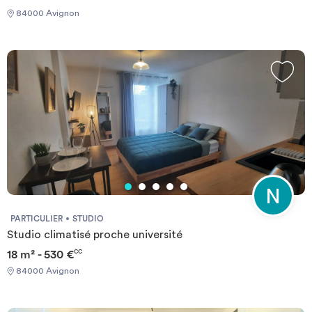
plaque électrique de cuisson, un frigo et un comptoir avec
84000 Avignon
tabouret. Le logement est également composé de bureau et lit 1
personne, salle de bain avec douche et toilette. L'eau,
l'électricité, le chauffage et la fibre sont inclus dans les charges.
Un plus ? Une laverie automatique. La résidence est bien desservi
par les transports en commun et facilement accessible par les
infrastructures routières. Proximité Parc des Sports, Centre
commercial Cap Sud, situé à 5km d'agro parc et du centre
d'AVIGNON. On compte autour de nombreux monuments
d'exception inscrits au patrimoine Mondial de l'Unesco, le Palais
des Papes, l'hôtel des monnaies, le musée du Petit Palais et la
cathédrale des Doms et ses fameux remparts. Enfin, le festival
d'Avignon a lieu tous les étés dans une ambiance chaleureuse et
pleine de joie.
PARTICULIER
STUDIO
Studio climatisé proche université
18 m² - 530 €
CC
84000 Avignon