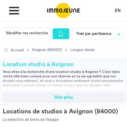
EN
Modifier ma recherche
MON COMPTE
>
Avignon (84000)
>
Longue durée
Accueil
DÉPOSER UNE ANNONCE
Location studio à Avignon
Vous êtes à la recherche d’une
location studio à Avignon
? C’est dans
cette ville bien connue pour son charme et sa vie agréable que vos
Je cherche un logement
études vous mènent, et vous y trouverez aisément toute une panoplie
d’activités à mener à bien en même temps que vos études. Ville
célèbre pour sa beauté, de son palais des Papes à à son Pont Bénézet,
en passant par ces nombreux musées, mais aussi sa vie nocturne, bars
Voir plus
Je propose un bien
branchés, boîtes de nuit, salle de concert, cette ville met à votre
disposition tous les loisirs que vous pourriez désirer pour vous vider
l’esprit après votre journée de cours, de sorte que vous puissiez
Locations de studios à Avignon (84000)
jongler intelligemment entre études et détente.
Villes
Si vous cherchez des
locations de studios à Avignon
, nos experts
La sélection de biens de l’équipe
d’ImmoJeune se plient en quatre pour vous aider dans vos démarches.
Quelle que soit votre envie, tout est fait pour que vous trouviez en un