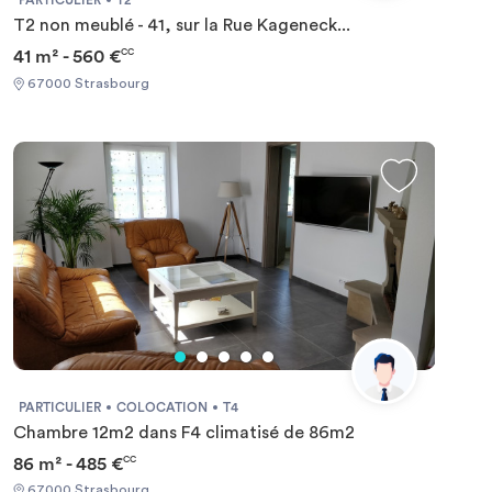
PARTICULIER
T2
T2 non meublé - 41, sur la Rue Kageneck...
41 m² - 560 €
CC
67000 Strasbourg
PARTICULIER
COLOCATION
T4
Chambre 12m2 dans F4 climatisé de 86m2
86 m² - 485 €
CC
67000 Strasbourg