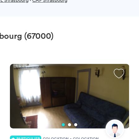
L Strasbourg
-
CAF Strasbourg
sbourg (67000)