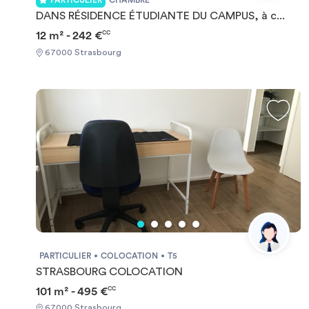
PARTICULIER
CHAMBRE
DANS RÉSIDENCE ÉTUDIANTE DU CAMPUS, à c...
12 m² - 242 €
CC
67000 Strasbourg
PARTICULIER
COLOCATION
T5
STRASBOURG COLOCATION
101 m² - 495 €
CC
67000 Strasbourg