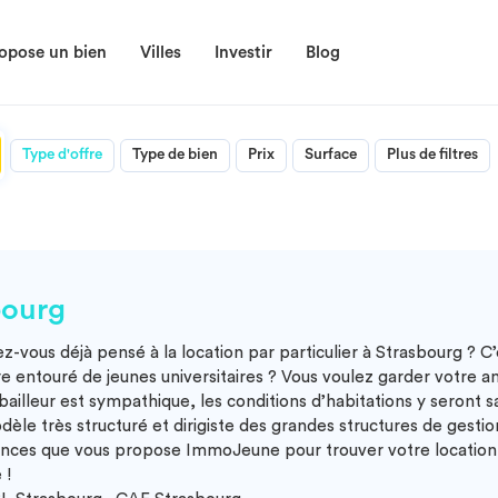
opose un bien
Villes
Investir
Blog
Type d'offre
Type de bien
Prix
Surface
Plus de filtres
bourg
ez-vous déjà pensé à la
location par particulier à Strasbourg
? C’
tre entouré de jeunes universitaires ? Vous voulez garder votre 
re bailleur est sympathique, les conditions d’habitations y sero
èle très structuré et dirigiste des grandes structures de gestio
annonces que vous propose ImmoJeune pour trouver votre
location
 !