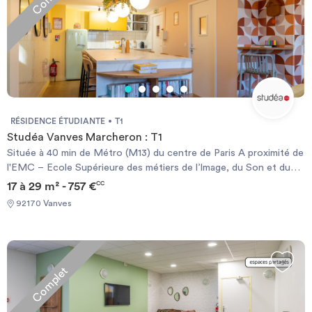
RÉSIDENCE ÉTUDIANTE
T1
Studéa Vanves Marcheron : T1
Située à 40 min de Métro (M13) du centre de Paris A proximité de
l'EMC – Ecole Supérieure des métiers de l’Image, du Son et du
Multimédia, de l'Université Paris Descartes, de l'E.N.S.A.E, du
17 à 29 m² - 757 €
CC
CFA ISIFA et de l'EFACI A quelques minutes à pieds du Métro
92170 Vanves
M13 Commerces alimentaire à proximité de la résidence LES +
STUDÉA* : SÉRÉNITÉ : Résidence sécurisée (vidéosurveillance,
accès sécurisé...) Présence d'un responsable de résidence
Permanence assurée en cas d’urgence les soirs, week-ends et
Complet
jours fériés Accès offert à une application de révisions scolaires
premium** Consultations gratuites en visio avec des
psychologues (septembre à juin) Application sport & nutrition