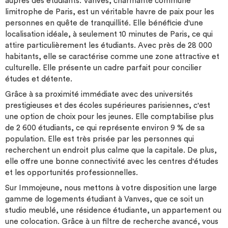
auprès des étudiants. Vanves, charmante commune
Programme d'animations (soirée d'intégration, événements
limitrophe de Paris, est un véritable havre de paix pour les
mensuels...) Espaces communs conviviaux Communauté
personnes en quête de tranquillité. Elle bénéficie d'une
d'ambassadeurs Studéa PRATICITÉ : Laverie Connexion internet
localisation idéale, à seulement 10 minutes de Paris, ce qui
haut débit offerte Bon plan énergie Prêt de matériel gratuit
attire particulièrement les étudiants. Avec près de 28 000
D'autres services peuvent être disponibles en résidence. Pour +
habitants, elle se caractérise comme une zone attractive et
d'infos, contactez votre responsable de résidence. La liste des
culturelle. Elle présente un cadre parfait pour concilier
logements réservables est mise à jour chaque jour, mais peut ne
études et détente.
pas refléter les disponibilités en temps réel.
Grâce à sa proximité immédiate avec des universités
prestigieuses et des écoles supérieures parisiennes, c'est
une option de choix pour les jeunes. Elle comptabilise plus
de 2 600 étudiants, ce qui représente environ 9 % de sa
population. Elle est très prisée par les personnes qui
recherchent un endroit plus calme que la capitale. De plus,
elle offre une bonne connectivité avec les centres d'études
et les opportunités professionnelles.
Sur Immojeune, nous mettons à votre disposition une large
gamme de logements étudiant à Vanves, que ce soit un
studio meublé, une résidence étudiante, un appartement ou
une colocation. Grâce à un filtre de recherche avancé, vous