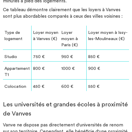
minutes à pied des logements.
Ce tableau démontre clairement que les loyers à Vanves
sont plus abordables comparés à ceux des villes voisines :
Type de
Loyer moyen
Loyer
Loyer moyen à Issy-
logement
à Vanves (€)
moyen à
les-Moulineaux (€)
Paris (€)
Studio
750 €
950 €
850 €
Appartement
800 €
1000 €
900 €
T1
Colocation
450 €
600 €
550 €
Les universités et grandes écoles à proximité
de Vanves
Vanve ne dispose pas directement d'universités de renom
sur son territoire. Cependant, elle bénéficie d'une proximité