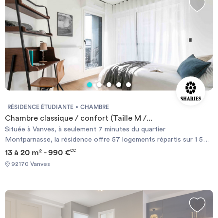
RÉSIDENCE ÉTUDIANTE
CHAMBRE
Chambre classique / confort (Taille M /...
Située à Vanves, à seulement 7 minutes du quartier
Montparnasse, la résidence offre 57 logements répartis sur 1 500
m², conçus comme un véritable lieu de vie. Studios ou chambres
13 à 20 m² - 990 €
CC
en colocation, salle de fitness et salle de cinéma : tout est pensé
92170 Vanves
pour un quotidien confortable et sans contraintes.