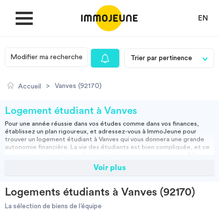
EN
Modifier ma recherche
MON COMPTE
>
Vanves (92170)
Accueil
DÉPOSER UNE ANNONCE
Logement étudiant à Vanves
Pour une année réussie dans vos études comme dans vos finances,
établissez un plan rigoureux, et adressez-vous à ImmoJeune pour
Je cherche un logement
trouver un
logement étudiant à Vanves
qui vous donnera une grande
autonomie financière. La vie des étudiants est bien compliquée, et ce
constat semble croître radicalement depuis plusieurs années. Afin que
vous et votre réussite dans vos études soyez épargnés par les
Voir plus
Je propose un bien
multiples difficultés, vous pouvez trouver un logement spacieux et
ravissant en bordure de Paris. Nous connaissons les difficultés
financières que peuvent rencontrer les étudiants et jeunes actifs, c’est
Logements étudiants à Vanves (92170)
pourquoi ImmoJeune.com met un point d’honneur à vous proposer des
Villes
logements pensés pour vous et de tous types : particulier,
résidence
La sélection de biens de l’équipe
étudiante
, courte durée,
colocation
vers Vanves, en proche banlieue
de Paris…