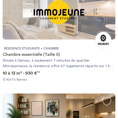
RÉSIDENCE ÉTUDIANTE
CHAMBRE
Chambre essentielle (Taille S)
Située à Vanves, à seulement 7 minutes du quartier
Montparnasse, la résidence offre 57 logements répartis sur 1 500
m², conçus comme un véritable lieu de vie. Studios ou chambres
10 à 13 m² - 930 €
CC
en colocation, salle de fitness et salle de cinéma : tout est pensé
92170 Vanves
pour un quotidien confortable et sans contraintes.