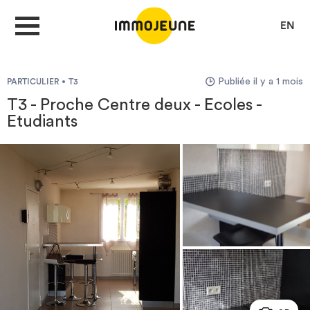
EN
Publiée il y a 1 mois
PARTICULIER
T3
MON COMPTE
T3 - Proche Centre deux - Ecoles -
Etudiants
DÉPOSER UNE ANNONCE
Je cherche un logement
Je propose un bien
Villes