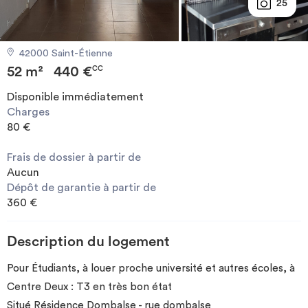
25
Investir
42000 Saint-Étienne
Blog
52 m²
440 €
CC
Disponible immédiatement
Charges
80 €
Frais de dossier à partir de
Aucun
Dépôt de garantie à partir de
360 €
Description du logement
Pour Étudiants, à louer proche université et autres écoles, à
Centre Deux : T3 en très bon état
Situé Résidence Dombalse - rue dombalse