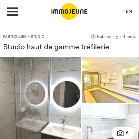
EN
Publiée il y a 4 mois
PARTICULIER
STUDIO
MON COMPTE
Studio haut de gamme tréfilerie
DÉPOSER UNE ANNONCE
Je cherche un logement
Je propose un bien
Villes
5