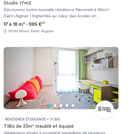
Studio 17m2
Découvrez notre nouvelle résidence Neoresid à Mont-
Saint-Aignan ! Implantée au cœur des écoles et
universités, cette résidence pensée pour les étudiants et
17 à 18 m² - 595 €
CC
jeunes actifs proposera des logements tout confort,
76130 Mont-Saint-Aignan
entièrement meublés, équipés et modernes, alliant
fonctionnalité et design. Neoresid, c’est bien plus qu’un
logement : c’est un véritable lieu de vie coliving nouvelle
génération, conçu pour favoriser les échanges, la
convivialité et le bien-être au quotidien. Rejoignez une
communauté dynamique dans un cadre moderne,
confortable et sécurisé, à deux pas de votre campus.
RÉSIDENCE ÉTUDIANTE
T1 BIS
T1Bis de 33m² meublé et équipé
Idéalement située à proximité immédiate de plusieurs