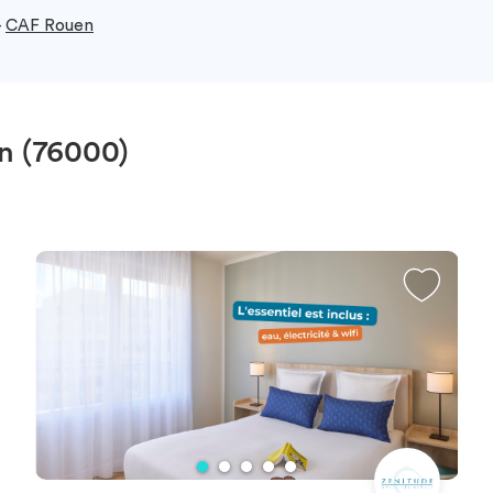
-
CAF Rouen
en (76000)