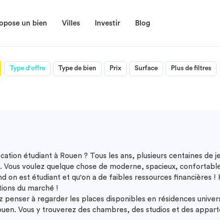
opose un bien
Villes
Investir
Blog
Type d'offre
Type de bien
Prix
Surface
Plus de filtres
ocation étudiant à Rouen
? Tous les ans, plusieurs centaines de 
t. Vous voulez quelque chose de moderne, spacieux, confortable
quand on est étudiant et qu'on a de faibles ressources financi
tions du marché !
 penser à regarder les places disponibles en résidences univers
Rouen. Vous y trouverez des chambres, des studios et des appar