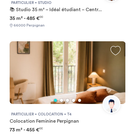
PARTICULIER
STUDIO
multiples activités et son coût de vie abordable, le tout
📚 Studio 35 m² – Idéal étudiant – Centr...
dans un cadre sécurisé et accueillant.
35 m² - 485 €
CC
66000 Perpignan
PARTICULIER
COLOCATION
T4
Colocation Feminine Perpignan
73 m² - 455 €
CC