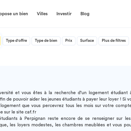
opose un bien
Villes
Investir
Blog
Type d'offre
Type de bien
Prix
Surface
Plus de filtres
ersité et vous êtes à la recherche d’un
logement étudiant 
n de pouvoir aider les jeunes étudiants à payer leur loyer ! Si
 au logement que vous percevrez tous les mois sur votre compte
 sur le site caf.fr
tudiants à Perpignan
reste encore de se renseigner sur les p
ue, les loyers modestes, les chambres meublées et vous pouv