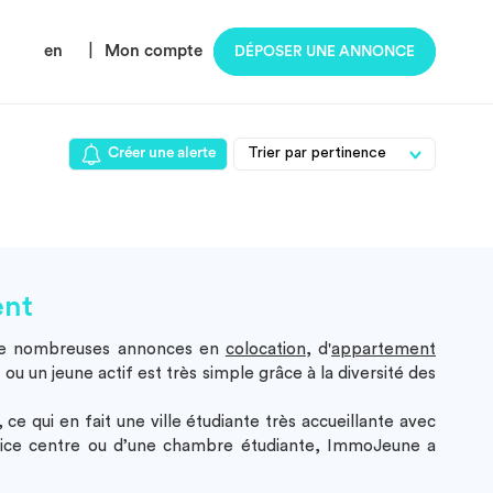
en
|
Mon compte
DÉPOSER UNE ANNONCE
Créer une alerte
ent
de nombreuses annonces en
colocation
, d'
appartement
ou un jeune actif est très simple grâce à la diversité des
ce qui en fait une ville étudiante très accueillante avec
ice centre ou d’une chambre étudiante, ImmoJeune a
!