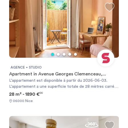
sont meublés.
AGENCE
STUDIO
Apartment in Avenue Georges Clemenceau,...
L'appartement est disponible à partir du 2026-06-03.
L'appartement a une superficie totale de 28 mètres carrés.
Il y a 1 salle(s) de bain. . Il a aussi 1 salon(s). Les charges de
28 m² - 1890 €
CC
copropriété ne sont pas incluses dans le loyer. Un séjour
06000 Nice
minimum de 1 mois est requis. Il est possible de réserver
directement en ligne. Required documents: - Identity Card
- Financial guarantee Documents requis: - Carte d'identité
- Garanties financières