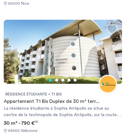
Campus Valrose, L'Ecole du Journalisme, UFR
06000 Nice
Odontologie, et UFR Médecine, etc.... Elle vous accueille
avec 140 appartements, allant du studio de 19 m², du T1 de
25 à 30 m² ou du T2 de 32 à 35 m². Tous les logements
sont meublés.
RÉSIDENCE ÉTUDIANTE
T1 BIS
Appartement T1 Bis Duplex de 30 m² terr...
La résidence étudiante à Sophia Antipolis se situe au
centre de la technopole de Sophia Antipolis, sur la route
des Dolines, ce qui la place à 2 minutes à pied du centre de
30 m² - 790 €
CC
Garbejaire. La résidence se trouve à quelques minutes de
06560 Valbonne
nombreuses écoles d’Enseignement Supérieur dont le