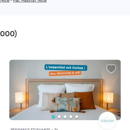
 Nice
-
Fac Habitat Nice
6000)