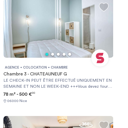
sont meublés.
AGENCE
COLOCATION
CHAMBRE
Chambre 3 - CHATEAUNEUF G
LE CHECK-IN PEUT ÊTRE EFFECTUÉ UNIQUEMENT EN
SEMAINE ET NON LE WEEK-END +++Vous devez fournir
une Garantie Visale obligatoirement et une assurance
78 m² - 500 €
CC
habitation+++ [ENG] CHECK-IN CAN ONLY BE DONE
06000 Nice
ON WEEKDAYS AND NOT AT WEEKENDS +++You must
provide a Visale Guarantee and home insurance+++.