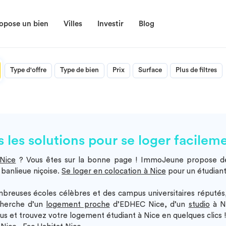
opose un bien
Villes
Investir
Blog
Type d'offre
Type de bien
Prix
Surface
Plus de filtres
 les solutions pour se loger facilem
 Nice
? Vous êtes sur la bonne page ! ImmoJeune propose 
n banlieue niçoise.
Se loger en colocation à Nice
pour un étudiant 
mbreuses écoles célèbres et des campus universitaires réputés, 
echerche d’un
logement proche
d’EDHEC Nice, d’un
studio
à N
s et trouvez votre logement étudiant à Nice en quelques clics 