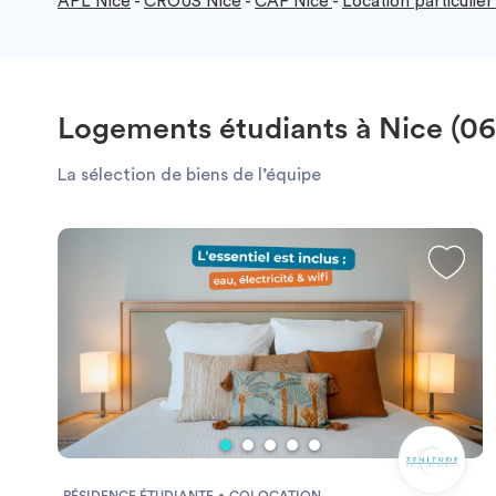
APL Nice
-
CROUS Nice
-
CAF Nice
-
Location particulier
Logements étudiants à Nice (0
La sélection de biens de l’équipe