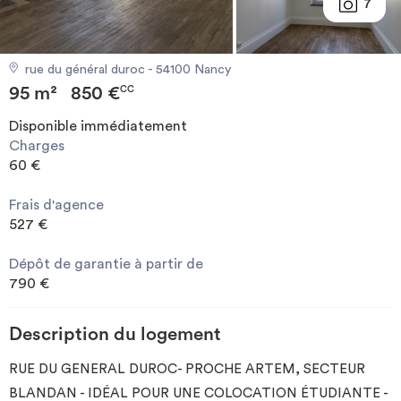
7
Investir
rue du général duroc - 54100 Nancy
Blog
95 m²
850 €
CC
Disponible immédiatement
Charges
60 €
Frais d'agence
527 €
Dépôt de garantie à partir de
790 €
Description du logement
RUE DU GENERAL DUROC- PROCHE ARTEM, SECTEUR
BLANDAN - IDÉAL POUR UNE COLOCATION ÉTUDIANTE -