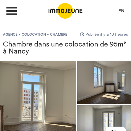
EN
Publiée il y a 10 heures
AGENCE
COLOCATION
CHAMBRE
MON COMPTE
Chambre dans une colocation de 95m²
à Nancy
DÉPOSER UNE ANNONCE
Je cherche un logement
Je propose un bien
Villes