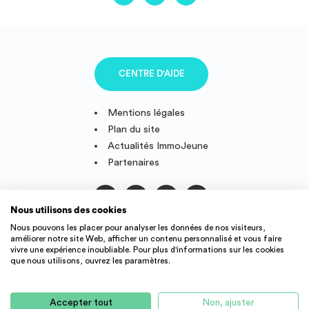
CENTRE D'AIDE
Mentions légales
Plan du site
Actualités ImmoJeune
Partenaires
Nous utilisons des cookies
Suivez-nous
Nous pouvons les placer pour analyser les données de nos visiteurs,
améliorer notre site Web, afficher un contenu personnalisé et vous faire
vivre une expérience inoubliable. Pour plus d'informations sur les cookies
que nous utilisons, ouvrez les paramètres.
IMMOJEUNE © 2011-2026, conçu et fièrement développé en
France.
Accepter tout
Non, ajuster
Des offres de logement étudiant et jeune actif dans toute la