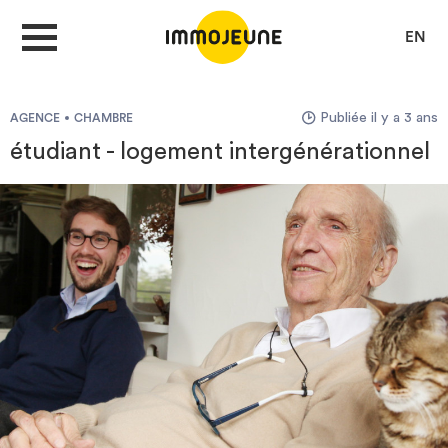
EN
Publiée il y a 3 ans
AGENCE
CHAMBRE
MON COMPTE
étudiant - logement intergénérationnel
DÉPOSER UNE ANNONCE
Je cherche un logement
Je propose un bien
Villes