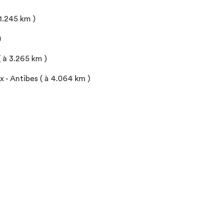
1.245 km )
)
( à 3.265 km )
 Antibes ( à 4.064 km )