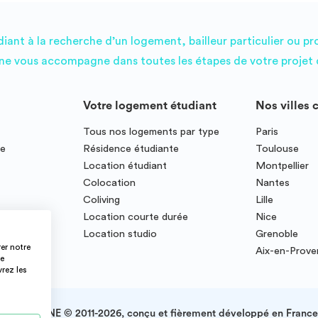
ant à la recherche d’un logement, bailleur particulier ou pr
e vous accompagne dans toutes les étapes de votre projet d
Votre logement étudiant
Nos villes 
Tous nos logements par type
Paris
ce
Résidence étudiante
Toulouse
Location étudiant
Montpellier
Colocation
Nantes
Coliving
Lille
te
Location courte durée
Nice
Location studio
Grenoble
er notre
Aix-en-Prov
ce
vrez les
IMMOJEUNE © 2011-2026, conçu et fièrement développé en France