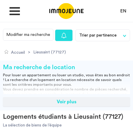
EN
Modifier ma recherche
MON COMPTE
>
Lieusaint (77127)
Accueil
DÉPOSER UNE ANNONCE
Ma recherche de location
Pour louer un appartement ou louer un studio, vous êtes au bon endroit
! La recherche d'un logement en location nécessite de savoir quels
Je cherche un logement
sont les critères importants pour vous.
Vous devez prendre en considération le nombre de pièces recherché,
la surface minimum et connaître le montant du loyer que vous pouvez
assumer.
Voir plus
Je propose un bien
Vous pouvez louer un appartement meublé, ce qui vous permettra
d'emménager directement ou opter pour une location vide, et ainsi
apporter vos meubles.
Logements étudiants à Lieusaint (77127)
Studio, appartement vide ou meublé, location courte durée :
Villes
retrouvez nos annonces immobilières et effectuez votre recherche
La sélection de biens de l’équipe
pour trouver la location qui vous convient.
Résidence étudiante
-
Location étudiant
-
Colocation
-
Location courte