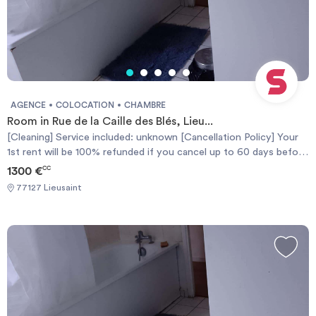
AGENCE
COLOCATION
CHAMBRE
Room in Rue de la Caille des Blés, Lieu...
[Cleaning] Service included: unknown [Cancellation Policy] Your
1st rent will be 100% refunded if you cancel up to 60 days before
the contract start date or you'll get a 50% refund if you cancel
1300 €
CC
up to 30 days. [Politique d'Annulation] Votre 1er loyer sera
77127 Lieusaint
remboursé à 100% si vous annulez jusqu'à 60 jours avant la date
de début du contrat, ou vous obtiendrez un remboursement de
50% si vous annulez jusqu'à 30 jours avant.