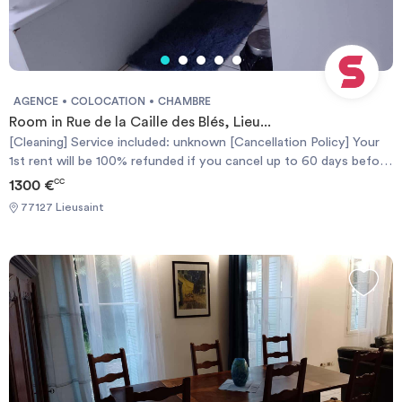
AGENCE
COLOCATION
CHAMBRE
Room in Rue de la Caille des Blés, Lieu...
[Cleaning] Service included: unknown [Cancellation Policy] Your
1st rent will be 100% refunded if you cancel up to 60 days before
the contract start date or you'll get a 50% refund if you cancel
1300 €
CC
up to 30 days. [Politique d'Annulation] Votre 1er loyer sera
77127 Lieusaint
remboursé à 100% si vous annulez jusqu'à 60 jours avant la date
de début du contrat, ou vous obtiendrez un remboursement de
50% si vous annulez jusqu'à 30 jours avant.