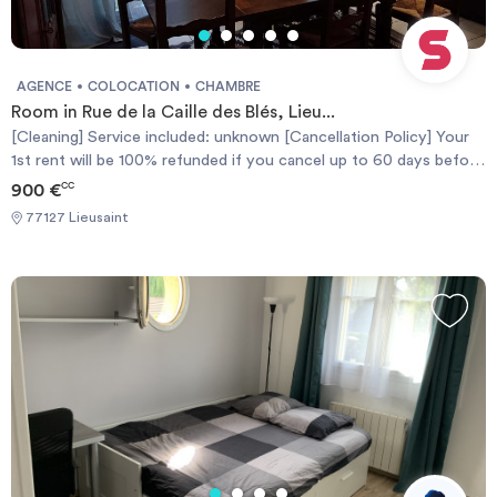
AGENCE
COLOCATION
CHAMBRE
Room in Rue de la Caille des Blés, Lieu...
[Cleaning] Service included: unknown [Cancellation Policy] Your
1st rent will be 100% refunded if you cancel up to 60 days before
the contract start date or you'll get a 50% refund if you cancel
900 €
CC
up to 30 days. [Politique d'Annulation] Votre 1er loyer sera
77127 Lieusaint
remboursé à 100% si vous annulez jusqu'à 60 jours avant la date
de début du contrat, ou vous obtiendrez un remboursement de
50% si vous annulez jusqu'à 30 jours avant.