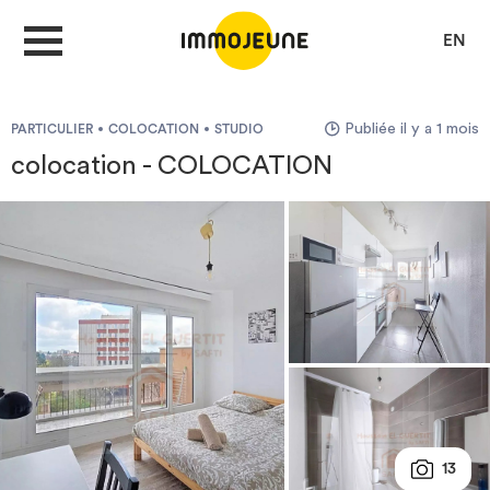
EN
Publiée il y a 1 mois
PARTICULIER
COLOCATION
STUDIO
MON COMPTE
colocation - COLOCATION
DÉPOSER UNE ANNONCE
Je cherche un logement
Je propose un bien
Villes
13