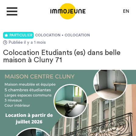
EN
PARTICULIER
COLOCATION
COLOCATION
MON COMPTE
Publiée il y a 1 mois
Colocation Etudiants (es) dans belle
maison à Cluny 71
DÉPOSER UNE ANNONCE
Je cherche un logement
Je propose un bien
Villes