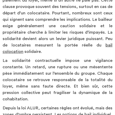
paiement du loyer, même si un autre ne paie pas. Cette
Investir
clause provoque souvent des tensions, surtout en cas de
départ d’un colocataire. Pourtant, nombreux sont ceux
qui signent sans comprendre les implications. Le bailleur
Blog
exige généralement une caution solidaire et le
propriétaire cherche à limiter les risques d’impayés. La
solidarité devient alors un levier juridique puissant. Peu
de locataires mesurent la portée réelle du
bail
colocation
solidaire.
La solidarité contractuelle impose une vigilance
constante. Un retard, une rupture ou une mésentente
pèse immédiatement sur l’ensemble du groupe. Chaque
colocataire se retrouve responsable de la totalité du
loyer, même sans faute directe. Et bien sûr, cette
pression collective peut fragiliser la dynamique de la
cohabitation.
Depuis la loi ALUR, certaines règles ont évolué, mais des
zones d’ombre persistent. Les notions de bail individuel,