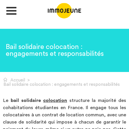
MON COMPTE
Bail solidaire colocation :
engagements et responsabilités
DÉPOSER UNE ANNONCE
Accueil
>
Je cherche un logement
Bail solidaire colocation : engagements et responsabilités
Je propose un bien
Le
bail solidaire
colocation
structure la majorité des
cohabitations étudiantes en France. Il engage tous les
colocataires à un contrat de location commun, avec une
Villes
clause de solidarité qui impose à chacun de garantir le