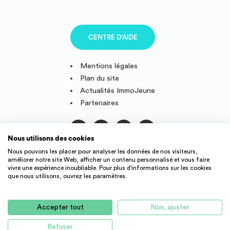
CENTRE D'AIDE
Mentions légales
Plan du site
Actualités ImmoJeune
Partenaires
Nous utilisons des cookies
Suivez-nous
Nous pouvons les placer pour analyser les données de nos visiteurs,
améliorer notre site Web, afficher un contenu personnalisé et vous faire
vivre une expérience inoubliable. Pour plus d'informations sur les cookies
que nous utilisons, ouvrez les paramètres.
IMMOJEUNE © 2011-2026, conçu et fièrement développé en
France.
Accepter tout
Non, ajuster
Des offres de logement étudiant et jeune actif dans toute la
France : résidence étudiant, agence immobilière, location
Refuser
AUCUN LOGEMENT DISPONIBLE POUR LE MOMENT