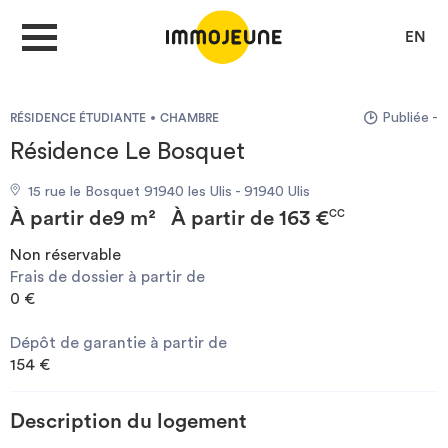
EN
Publiée -
RÉSIDENCE ÉTUDIANTE
CHAMBRE
MON COMPTE
Résidence Le Bosquet
15 rue le Bosquet 91940 les Ulis - 91940 Ulis
DÉPOSER UNE ANNONCE
À partir de
9 m²
À partir de
163 €
CC
Non réservable
Frais de dossier à partir de
Je cherche un logement
0 €
Dépôt de garantie à partir de
Je propose un bien
154 €
Villes
Description du logement