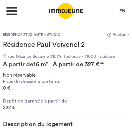
EN
Publiée -
RÉSIDENCE ÉTUDIANTE
STUDIO
MON COMPTE
Résidence Paul Voivenel 2
rue Maurice Becanne 31078 Toulouse - 31000 Toulouse
DÉPOSER UNE ANNONCE
À partir de
16 m²
À partir de
327 €
CC
Non réservable
Frais de dossier à partir de
Je cherche un logement
0 €
Dépôt de garantie à partir de
Je propose un bien
222 €
Villes
Description du logement