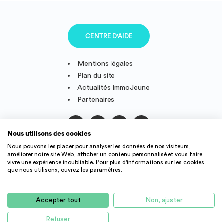
CENTRE D'AIDE
Mentions légales
Plan du site
Actualités ImmoJeune
Partenaires
Nous utilisons des cookies
Suivez-nous
Nous pouvons les placer pour analyser les données de nos visiteurs,
améliorer notre site Web, afficher un contenu personnalisé et vous faire
vivre une expérience inoubliable. Pour plus d'informations sur les cookies
que nous utilisons, ouvrez les paramètres.
IMMOJEUNE © 2011-2026, conçu et fièrement développé en
France.
Accepter tout
Non, ajuster
Des offres de logement étudiant et jeune actif dans toute la
France : résidence étudiant, agence immobilière, location
Refuser
AUCUN LOGEMENT DISPONIBLE POUR LE MOMENT