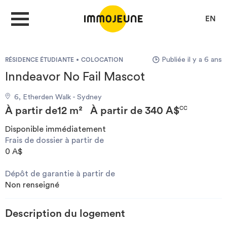
EN
Publiée il y a 6 ans
RÉSIDENCE ÉTUDIANTE
COLOCATION
MON COMPTE
Inndeavor No Fail Mascot
6, Etherden Walk - Sydney
DÉPOSER UNE ANNONCE
À partir de
12 m²
À partir de
340 A$
CC
Disponible immédiatement
Frais de dossier à partir de
Je cherche un logement
0 A$
Dépôt de garantie à partir de
Je propose un bien
Non renseigné
Villes
Description du logement