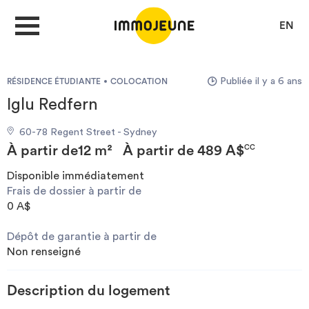
EN
Publiée il y a 6 ans
RÉSIDENCE ÉTUDIANTE
COLOCATION
MON COMPTE
Iglu Redfern
60-78 Regent Street - Sydney
DÉPOSER UNE ANNONCE
À partir de
12 m²
À partir de
489 A$
CC
Disponible immédiatement
Frais de dossier à partir de
Je cherche un logement
0 A$
Dépôt de garantie à partir de
Je propose un bien
Non renseigné
Villes
Description du logement