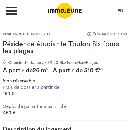
EN
Publiée il y a 7 ans
RÉSIDENCE ÉTUDIANTE
T1
MON COMPTE
Résidence étudiante Toulon Six fours
les plages
DÉPOSER UNE ANNONCE
Chemin dit du Léry - 83140 Six-Fours-les-Plages
À partir de
26 m²
À partir de
510 €
CC
Non réservable
Je cherche un logement
Frais de dossier à partir de
150 €
Je propose un bien
Dépôt de garantie à partir de
450 €
Villes
Description du logement