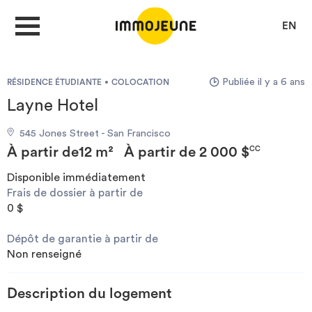
EN
Publiée il y a 6 ans
RÉSIDENCE ÉTUDIANTE
COLOCATION
MON COMPTE
Layne Hotel
545 Jones Street - San Francisco
DÉPOSER UNE ANNONCE
À partir de
12 m²
À partir de
2 000 $
CC
Disponible immédiatement
Frais de dossier à partir de
Je cherche un logement
0 $
Dépôt de garantie à partir de
Je propose un bien
Non renseigné
Villes
Description du logement