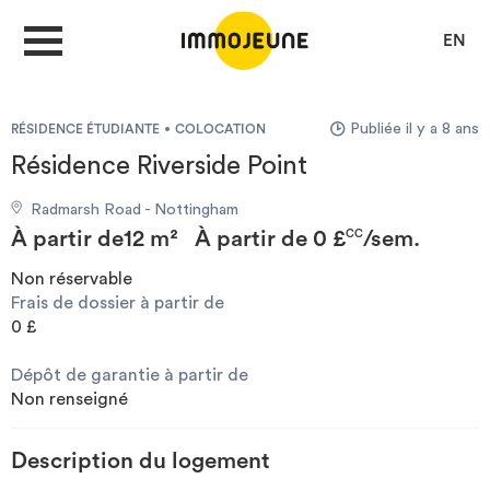
EN
Publiée il y a 8 ans
RÉSIDENCE ÉTUDIANTE
COLOCATION
MON COMPTE
Résidence Riverside Point
Radmarsh Road - Nottingham
DÉPOSER UNE ANNONCE
À partir de
12 m²
À partir de
0 £
/sem.
CC
Non réservable
Frais de dossier à partir de
Je cherche un logement
0 £
Dépôt de garantie à partir de
Je propose un bien
Non renseigné
Villes
Description du logement