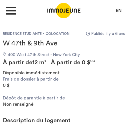
EN
Publiée il y a 6 ans
RÉSIDENCE ÉTUDIANTE
COLOCATION
MON COMPTE
W 47th & 9th Ave
400 West 47th Street - New York City
DÉPOSER UNE ANNONCE
À partir de
12 m²
À partir de
0 $
CC
Disponible immédiatement
Frais de dossier à partir de
Je cherche un logement
0 $
Dépôt de garantie à partir de
Je propose un bien
Non renseigné
Villes
Description du logement