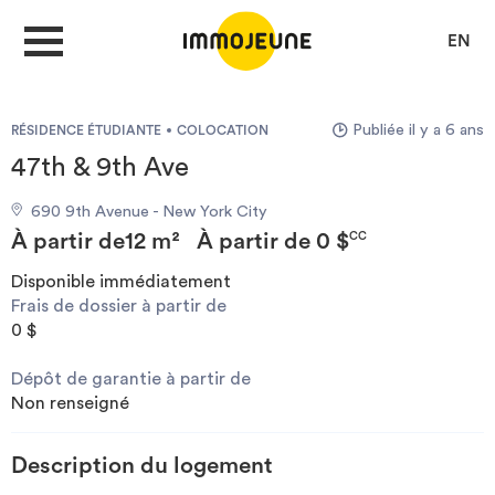
EN
Publiée il y a 6 ans
RÉSIDENCE ÉTUDIANTE
COLOCATION
MON COMPTE
47th & 9th Ave
690 9th Avenue - New York City
DÉPOSER UNE ANNONCE
À partir de
12 m²
À partir de
0 $
CC
Disponible immédiatement
Frais de dossier à partir de
Je cherche un logement
0 $
Dépôt de garantie à partir de
Je propose un bien
Non renseigné
Villes
Description du logement