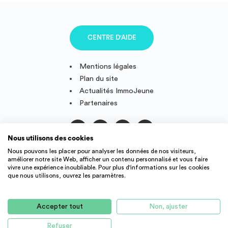
CENTRE D'AIDE
Mentions légales
Plan du site
Actualités ImmoJeune
Partenaires
Nous utilisons des cookies
Suivez-nous
Nous pouvons les placer pour analyser les données de nos visiteurs,
améliorer notre site Web, afficher un contenu personnalisé et vous faire
vivre une expérience inoubliable. Pour plus d'informations sur les cookies
que nous utilisons, ouvrez les paramètres.
IMMOJEUNE © 2011-2026, conçu et fièrement développé en
France.
Accepter tout
Non, ajuster
Des offres de logement étudiant et jeune actif dans toute la
France : résidence étudiant, agence immobilière, location
Refuser