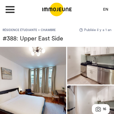
EN
Publiée il y a 1 an
RÉSIDENCE ÉTUDIANTE
CHAMBRE
MON COMPTE
#388: Upper East Side
DÉPOSER UNE ANNONCE
Je cherche un logement
Je propose un bien
Villes
16