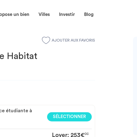
opose un bien
Villes
Investir
Blog
AJOUTER AUX FAVORIS
e Habitat
ce étudiante à
SÉLECTIONNER
Loyer:
253€
CC