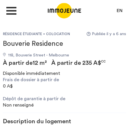
EN
Publiée il y a 6 ans
RÉSIDENCE ÉTUDIANTE
COLOCATION
MON COMPTE
Bouverie Residence
118, Bouverie Street - Melbourne
DÉPOSER UNE ANNONCE
À partir de
12 m²
À partir de
235 A$
CC
Disponible immédiatement
Frais de dossier à partir de
Je cherche un logement
0 A$
Dépôt de garantie à partir de
Je propose un bien
Non renseigné
Villes
Description du logement