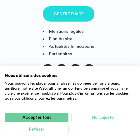
CENTRE D'AIDE
Mentions légales
Plan du site
Actualités ImmoJeune
Partenaires
Nous utilisons des cookies
Suivez-nous
Nous pouvons les placer pour analyser les données de nos visiteurs,
améliorer notre site Web, afficher un contenu personnalisé et vous faire
vivre une expérience inoubliable. Pour plus d'informations sur les cookies
que nous utilisons, ouvrez les paramètres.
IMMOJEUNE © 2011-2026, conçu et fièrement développé en
France.
Accepter tout
Non, ajuster
Des offres de logement étudiant et jeune actif dans toute la
France : résidence étudiant, agence immobilière, location
Refuser
AUCUN LOGEMENT DISPONIBLE POUR LE MOMENT
d'appartement, studio, colocation, etc.