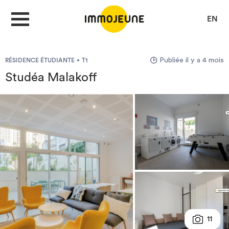
EN
Publiée il y a 4 mois
RÉSIDENCE ÉTUDIANTE
T1
MON COMPTE
Studéa Malakoff
DÉPOSER UNE ANNONCE
Je cherche un logement
Je propose un bien
Villes
11