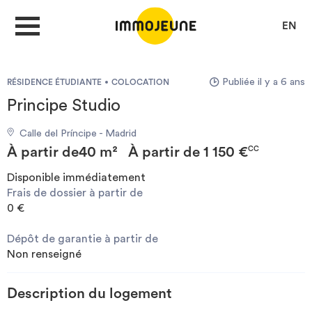
EN
Publiée il y a 6 ans
RÉSIDENCE ÉTUDIANTE
COLOCATION
MON COMPTE
Principe Studio
Calle del Príncipe - Madrid
DÉPOSER UNE ANNONCE
À partir de
40 m²
À partir de
1 150 €
CC
Disponible immédiatement
Frais de dossier à partir de
Je cherche un logement
0 €
Dépôt de garantie à partir de
Je propose un bien
Non renseigné
Villes
Description du logement